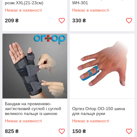
розм.XXL(21-23см)
WH-301
Немає в наявності
Немає в наявності
209
330
₴
₴
Бандаж на променево-
зап'ястковий суглоб і суглоб
Ортез Ortop OO-150 шина
великого пальця із шиною
для пальця руки
Ortop EH-403 (лівий) EH-404
Немає в наявності
Немає в наявності
(правий)
825
150
₴
₴