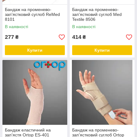
Бандаж на променево-
Бандаж на променево-
зап'ястковий суглоб ReMed
зап'ястковий суглоб Med
8101
Textile 8506
В наявності
В наявності
277
414
₴
₴
Купити
Купити
Бандаж еластичний на
Бандаж на променево-
зап'ястя Ortop ES-401
зап'ястковий суглоб Ortop