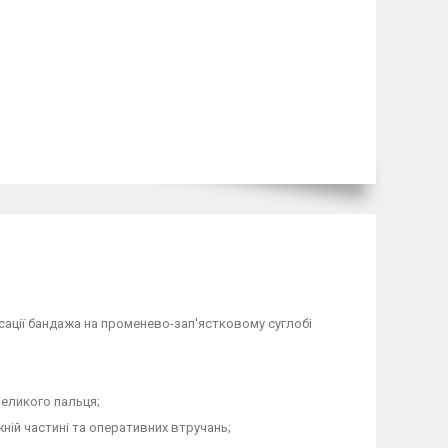
ксації бандажа на променево-зап'ястковому суглобі
великого пальця;
ижній частині та оперативних втручань;