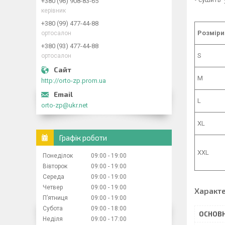
+380 (96) 908-83-65
керівник
+380 (99) 477-44-88
Розміри
ортосалон
+380 (93) 477-44-88
S
ортосалон
M
http://orto-zp.prom.ua
L
orto-zp@ukr.net
XL
Графік роботи
XXL
Понеділок
09:00
19:00
Вівторок
09:00
19:00
Середа
09:00
19:00
Четвер
09:00
19:00
Характ
Пʼятниця
09:00
19:00
Субота
09:00
18:00
ОСНОВН
Неділя
09:00
17:00