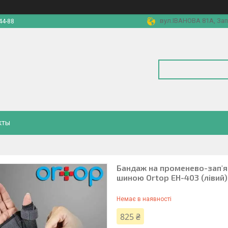
вул.ІВАНОВА 81А, Зап
44-88
кты
Бандаж на променево-зап'яс
шиною Ortop EH-403 (лівий)
Немає в наявності
825 ₴