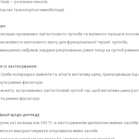
м'язів — розгиначі пензля;
під час транспортної іммобілізації
ує:
 фіксацію променево-зап'ясткового суглоба та великого пальця в положе
є можливість кистьового хвату для функціональної терапії суглоба;
зменшенню набряків завдяки регулюванню рівня тиску на суглоб ремен
я із застосування:
потреби попередньо вийняти та зігнути металеву шину, припасувавши під 
нути ремені-фіксатори;
манжету на променево-зап'ястковий суглоб так, щоб металева шина роз
ути ремені-фіксатори
ації щодо догляду:
ручне за t не вище ніж +30 °C із застосуванням делікатних мийних засобів
яється використовувати хлоровмісні мийні засоби.
уникаючи нагрівальних приладів і прямих сонячних променів.