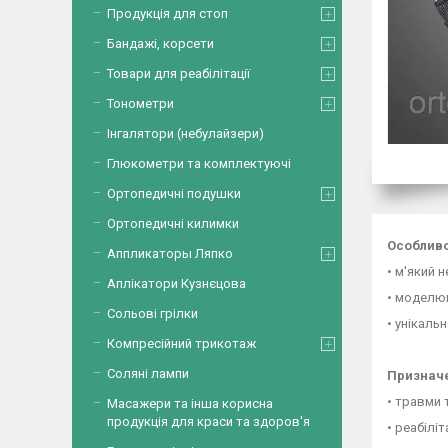
Продукція для стоп
Бандажі, корсети
Товари для реабілітації
Тонометри
Інгалятори (небулайзери)
Глюкометри та комплектуючі
Ортопедичні подушки
Ортопедичні килимки
Особливо
Аппликаторы Ляпко
• м'який 
Аплікатори Кузнєцова
• моделюв
Сольові грілки
• унікаль
Компресійний трикотаж
Соляні лампи
Признач
• травми 
Масажери та інша корисна
продукція для краси та здоров'я
• реабілі