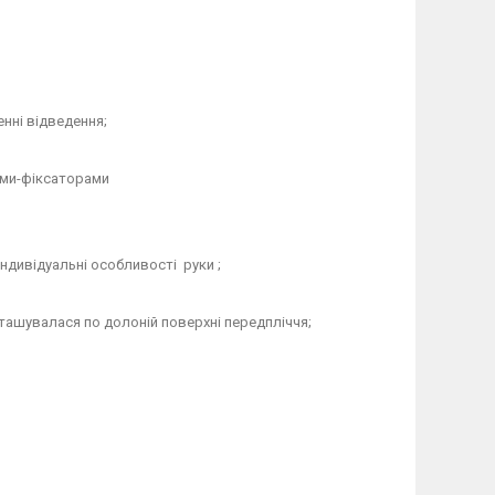
нні відведення;
ями-фіксаторами
індивідуальні особливості руки ;
ташувалася по долоній поверхні передпліччя;