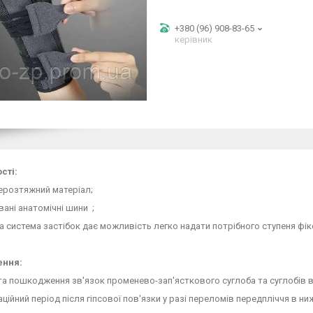
+380 (96) 908-83-65
керівник
сті:
нерозтяжний матеріал;
ані анатомічні шини ;
на система застібок дає можливість легко надати потрібного ступеня фі
ення:
та пошкодження зв'язок променево-зап'ясткового суглоба та суглобів 
таційний період після гіпсової пов'язки у разі переломів передпліччя в н