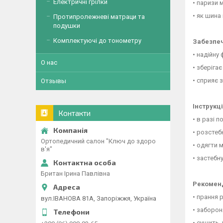
Електричні грілки
• паризи 
• як шина 
Протипролежневі матраци та
подушки
Комплектуючі до тонометру
Забезпеч
• надійну
О нас
• зберіга
• сприяє 
Отзывы
Інструкці
Контакти
• в разі 
• розстеб
Ортопедичний салон "Ключ до здоро
• одягти 
в'я"
• застебн
Британ Ірина Павлівна
Рекоменд
• прання 
вул.ІВАНОВА 81А, Запоріжжя, Україна
• заборон
• сушить 