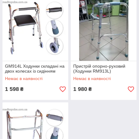
GM914L Ходунки складані на
Пристрій опорно-руховий
двох колесах із сидінням
(Ходунки RM913L)
Немає в наявності
Немає в наявності
1 598
1 980
₴
₴