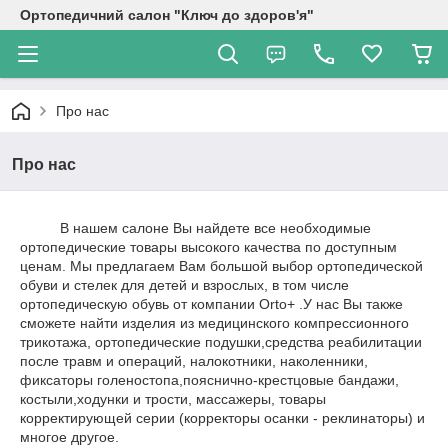
Ортопедичний салон "Ключ до здоров'я"
Про нас
Про нас
В нашем салоне Вы найдете все необходимые
ортопедические товары высокого качества по доступным
ценам. Мы предлагаем Вам большой выбор ортопедической
обуви и стелек для детей и взрослых, в том числе
ортопедическую обувь от компании Orto+ .У нас Вы также
сможете найти изделия из медицинского компрессионного
трикотажа, ортопедические подушки,средства реабилитации
после травм и операций, налокотники, наколенники,
фиксаторы голеностопа,пояснично-крестцовые бандажи,
костыли,ходунки и трости, массажеры, товары
корректирующей серии (корректоры осанки - реклинаторы) и
многое другое.