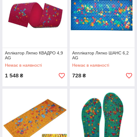
Аплікатор Ляпко КВАДРО 4,9
Апплікатор Ляпко ШАНС 6,2
AG
AG
Немає в наявності
Немає в наявності
1 548
728
₴
₴