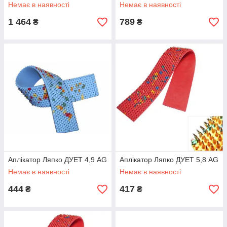
Немає в наявності
Немає в наявності
1 464
789
₴
₴
Аплікатор Ляпко ДУЕТ 4,9 AG
Аплікатор Ляпко ДУЕТ 5,8 AG
Немає в наявності
Немає в наявності
444
417
₴
₴