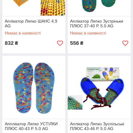
Аплікатор Ляпко ШАНС 4,9
Аплікатор Ляпко Зустріньки
AG
ПЛЮС 37-40 Р. 5.0 AG
Немає в наявності
Немає в наявності
832
556
₴
₴
Апплікатор Ляпко УСТІЛКИ
Аплікатор Ляпко Зуспільські
ПЛЮС 40-43 Р. 5.0 AG
ПЛЮС 43-46 Р. 5.0 AG