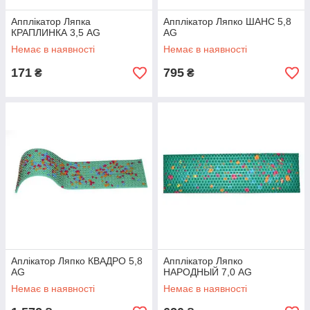
Апплікатор Ляпка
Апплікатор Ляпко ШАНС 5,8
КРАПЛИНКА 3,5 AG
AG
Немає в наявності
Немає в наявності
171
795
₴
₴
Аплікатор Ляпко КВАДРО 5,8
Апплікатор Ляпко
AG
НАРОДНЫЙ 7,0 AG
Немає в наявності
Немає в наявності