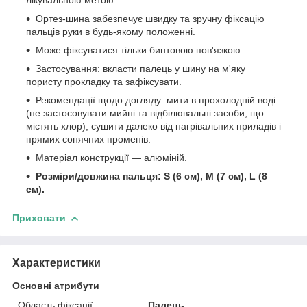
Ортез-шина забезпечує швидку та зручну фіксацію
пальців руки в будь-якому положенні.
Може фіксуватися тільки бинтовою пов'язкою.
Застосування: вкласти палець у шину на м'яку
пористу прокладку та зафіксувати.
Рекомендації щодо догляду: мити в прохолодній воді
(не застосовувати мийні та відбілювальні засоби, що
містять хлор), сушити далеко від нагрівальних приладів і
прямих сонячних променів.
Матеріал конструкції — алюміній.
Розміри/довжина пальця: S (6 см), M (7 см), L (8
см).
Приховати
Характеристики
Основні атрибути
Область фіксації
Палець