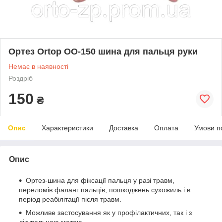
Ортез Ortop OO-150 шина для пальця руки
Немає в наявності
Роздріб
150
₴
Опис
Характеристики
Доставка
Оплата
Умови п
Опис
Ортез-шина для фіксації пальця у разі травм,
переломів фаланг пальців, пошкоджень сухожиль і в
період реабілітації після травм.
Можливе застосування як у профілактичних, так і з
лікувальною метою.