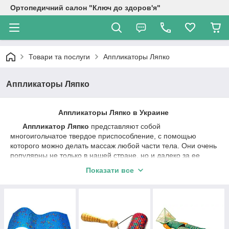
Ортопедичний салон "Ключ до здоров'я"
Товари та послуги
Аппликаторы Ляпко
Аппликаторы Ляпко
Аппликаторы Ляпко в Украине
Аппликатор Ляпко
представляют собой
многоигольчатое твердое приспособление, с помощью
которого можно делать массаж любой части тела. Они очень
популярны не только в нашей стране, но и далеко за ее
пределами. Аналогов ему нет. С помощью аппликатора
Показати все
Ляпко можно быстро и эффективно повысить тонус тела,
нормализовать обмен веществ и т.д. Он широко
используется для профилактики и лечения широкого спектра
болезней от переломов до хронических патологий.
Противопоказаний к использованию нет. Каждый может
применять его дома в своих целях.