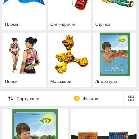
В магазині «Ключ до здоров'я» представлені аплікатори
Ляпко
різної форми
:
пояси;
Плоскі
Циліндричні
Стрічки
стрічки;
циліндри;
плоскі;
масажери і т. п.
Також ви можете замовити літературу по правильному
практичному використанню аплікатори Ляпко.
Пояси
Масажери
Література
Сортування
0
Фільтри