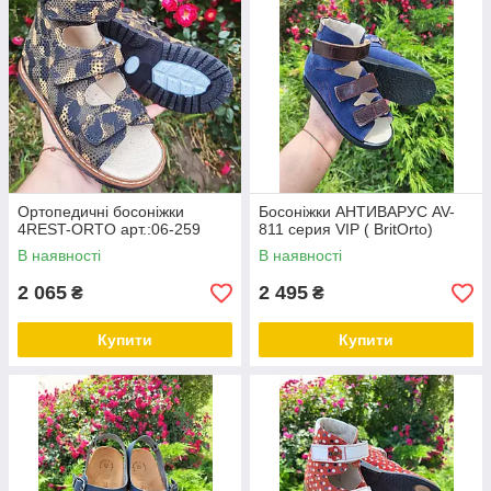
Ортопедичні босоніжки
Босоніжки АНТИВАРУС AV-
4REST-ORTO арт.:06-259
811 серия VIP ( BritOrto)
В наявності
В наявності
2 065
2 495
₴
₴
Купити
Купити