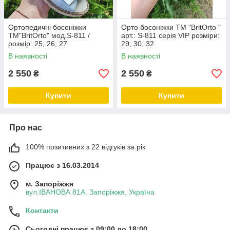
Ортопедичні босоніжки
Орто босоніжки ТМ "BritOrto "
ТМ"BritOrto" мод.S-811 /
арт.: S-811 серія VIP розміри:
розмір: 25; 26; 27
29; 30; 32
В наявності
В наявності
2 550
2 550
₴
₴
Купити
Купити
Про нас
100% позитивних з 22 відгуків за рік
Працює з 16.03.2014
м. Запоріжжя
вул.ІВАНОВА 81А, Запоріжжя, Україна
Контакти
Сьогодні працює з 09:00 до 18:00