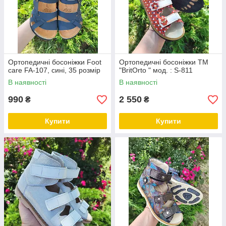
Ортопедичні босоніжки Foot
Ортопедичні босоніжки ТМ
care FA-107, сині, 35 розмір
"BritOrto " мод. : S-811
В наявності
В наявності
990
2 550
₴
₴
Купити
Купити