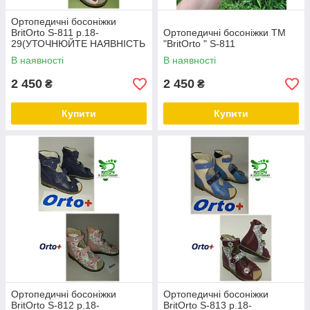
Ортопедичні босоніжки
BritOrto S-811 р.18-
Ортопедичні босоніжки ТМ
29(УТОЧНЮЙТЕ НАЯВНІСТЬ
"BritOrto " S-811
РОЗМІРУ)
В наявності
В наявності
2 450
2 450
₴
₴
Купити
Купити
Ортопедичні босоніжки
Ортопедичні босоніжки
BritOrto S-812 р.18-
BritOrto S-813 р.18-