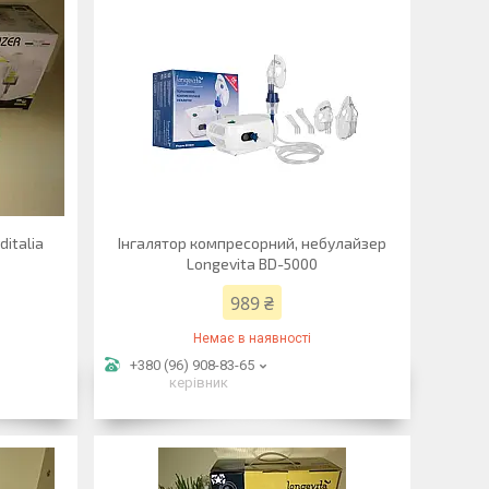
italia
Інгалятор компресорний, небулайзер
Longevita BD-5000
989 ₴
Немає в наявності
+380 (96) 908-83-65
керівник