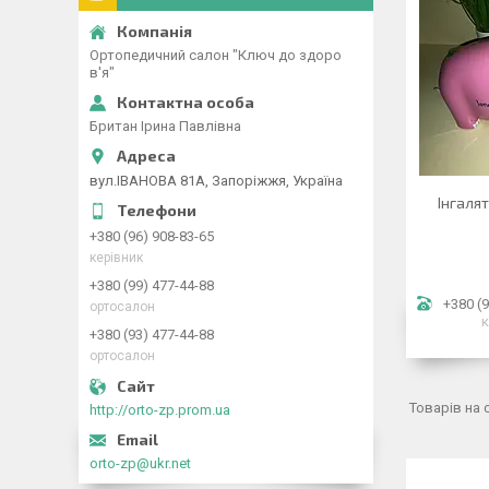
Ортопедичний салон "Ключ до здоро
в'я"
Британ Ірина Павлівна
вул.ІВАНОВА 81А, Запоріжжя, Україна
Інгаля
+380 (96) 908-83-65
керівник
+380 (99) 477-44-88
+380 (9
ортосалон
к
+380 (93) 477-44-88
ортосалон
http://orto-zp.prom.ua
orto-zp@ukr.net