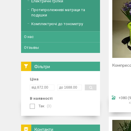
Електричні грілки
Протипролежневі матраци та
подушки
Комплектуючі до тонометру
О нас
Отзывы
Компресор
Фільтри
Ціна
+380 (9
В наявності
к
Так
3
Контакти