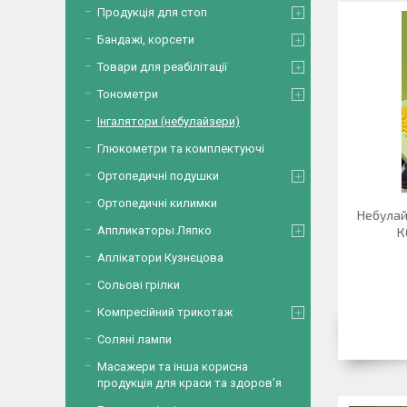
Продукція для стоп
Бандажі, корсети
Товари для реабілітації
Тонометри
Інгалятори (небулайзери)
Глюкометри та комплектуючі
Ортопедичні подушки
Ортопедичні килимки
Небулай
Аппликаторы Ляпко
К
Аплікатори Кузнєцова
Сольові грілки
Компресійний трикотаж
Соляні лампи
Масажери та інша корисна
продукція для краси та здоров'я