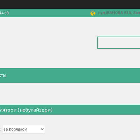
вул.ІВАНОВА 81А, Зап
44-88
кты
алятори (небулайзери)