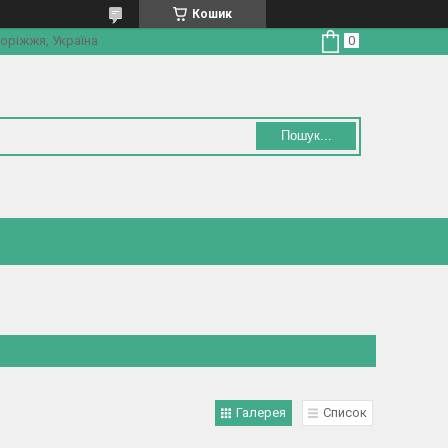
Кошик
оріжжя, Україна
Пошук...
Галерея
Список