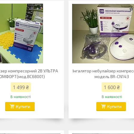
зер компресорний 2В УЛЬТРА
Інгалятор небулайзер компрес
ОМФОРТ(мод.ВС68001)
модель BR-CN143
1 499 ₴
1 600 ₴
В наявності
В наявності
Купити
Купити