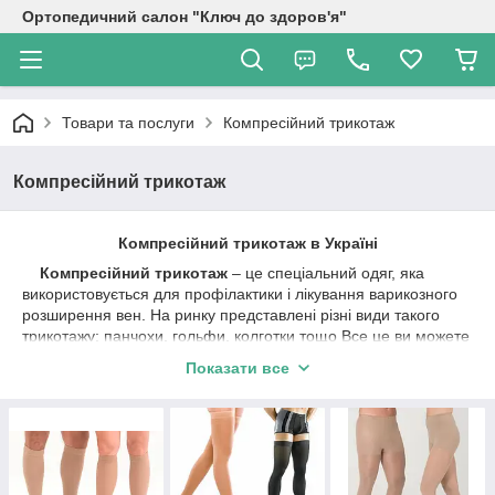
Ортопедичний салон "Ключ до здоров'я"
Товари та послуги
Компресійний трикотаж
Компресійний трикотаж
Компресійний трикотаж в Україні
Компресійний трикотаж
– це спеціальний одяг, яка
використовується для профілактики і лікування варикозного
розширення вен. На ринку представлені різні види такого
трикотажу: панчохи, гольфи, колготки тощо Все це ви можете
знайти і купити в магазині «Ключ до здоров'я». В наявності
Показати все
компресійний трикотаж для чоловіків і жінок 1 і 2 класу. Тут ви
можете купити компресійний трикотаж в Україні за низькою
ціною хорошої якості.