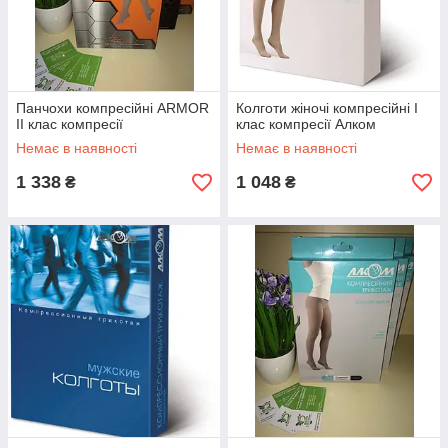
Панчохи компресійні ARMOR
Колготи жіночі компресійні I
II клас компресії
клас компресії Алком
Немає в наявності
Немає в наявності
1 338
1 048
₴
₴