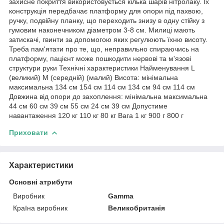
захисне покриття використовується кілька шарів нітролаку. Їх
конструкція передбачає платформу для опори під пахвою,
ручку, подвійну планку, що переходить знизу в одну стійку з
гумовим наконечником діаметром 3-8 см. Милиці мають
затискачі, гвинти за допомогою яких регулюють їхню висоту.
Треба пам'ятати про те, що, неправильно спираючись на
платформу, пацієнт може пошкодити нервові та м'язові
структури руки Технічні характеристики Найменування L
(великий) М (середній) (малий) Висота: мінімальна
максимальна 134 см 154 см 114 см 134 см 94 см 114 см
Довжина від опори до захоплення: мінімальна максимальна
44 см 60 см 39 см 55 см 24 см 39 см Допустиме
навантаження 120 кг 110 кг 80 кг Вага 1 кг 900 г 800 г
Приховати
Характеристики
Основні атрибути
Виробник
Gamma
Країна виробник
Великобританія