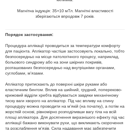
Магнітна індукція: 35+10 мТл. Магнітні властивості
зберігаються впродовж 7 років.
Порядок застосування:
Процедура аплікації проводиться за температури комфорту
для пацієнта. Аплікатор частіше застосовують локально, тобто
безпосередньо на місце патологічного процесу, наприклад,
больового синдрому або на зони шкірних покривів,
розташованих безпосередньо над внутрішніми органами,
суглобами, м'язами.
Аплікатор притискають до поверхні шкіри руками або
еластичним бинтом. Вплив на шийний, грудний, попереково-
крижовий відділи хребта відбувається завдяки механічному
тиску ваги хворого на аплікатор. Під час впливу на спину
процедуру можна проводити на м'якій (на початку), а потім на
жорсткій основі, рівномірно розподіливши вагу тіла на всій
площі аплікатора. Для досягнення виразнішого ефекту під час
аплікації бажано виконувати рухи, що викликають скорочення
та розслаблення м'язів. Сила надавання має забезпечити