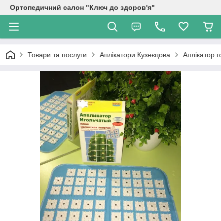
Ортопедичний салон "Ключ до здоров'я"
Товари та послуги
Аплікатори Кузнєцова
Аплікатор г