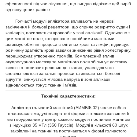
ефективності під час лікування, що вигідно відрізняє цей виріб
від випущених раніше.
Голчасті модулі аплікатора впливають на нервові
закінчення й больові рецептори, що сприяє розкриттю судин і
капілярів, посилюється кровообіг у зоні аплікації. Одночасно з
цим магнітне поле, створюване постійними магнітами,
активізує обмінні процеси в клітинах крові та лімфи, підвищує
розчинну здатність крові завдяки зниженню рівня холестерину,
перешкоджає утворенню тромбів. Комплексний вплив
акупресурного масажу та магнітного поля збільшує доставку
кисню та поживних речовин до тканин, унаслідок чого
сповільнюються запальні процеси та знімаються больові
відчуття, знижується м'язова напруга в зоні аплікації,
відновлюється тонус тканин і м'язів.
Технічні характеристики:
Аплікатор голчастий магнітний (АИМБФ-02) являє собою
пластмасові модулі квадратної форми з голками заввишки 5
мм і вбудованим у центр кожного модуля постійним магнітом
з індукцією 35 мТл (350 Гауссів). Модулі в кількості 60 штук
закріплені на тканині та постачаються у формі голчастого
килимка.