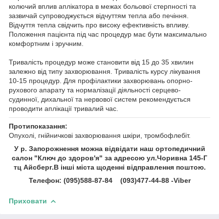
колючий вплив аплікатора в межах больової стерпності та
зазвичай супроводжується відчуттям тепла або печіння.
Відчуття тепла свідчить про високу ефективність впливу.
Положення пацієнта під час процедур має бути максимально
комфортним і зручним.
Тривалість процедур може становити від 15 до 35 хвилин
залежно від типу захворювання. Тривалість курсу лікування
10-15 процедур. Для профілактики захворювань опорно-
рухового апарату та нормалізації діяльності серцево-
судинної, дихальної та нервової систем рекомендується
проводити аплікації тривалий час.
Протипоказання:
Опухолі, гнійничкові захворювання шкіри, тромбофлебіт.
У р. Запорожнення можна відвідати наш ортопедичний
салон "Ключ до здоров'я" за адресою ул.Чоривна 145-Г
тц Айсберг.В інші міста щоденні відправлення поштою.
Телефон: (095)588-87-84 (093)477-44-88 -Viber
Приховати