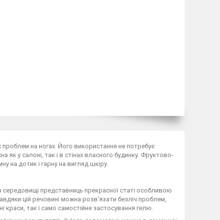
х проблем на ногах. Його використання не потребує
 як у салоні, так і в стінах власного будинку. Фруктово-
 на дотик і гарну на вигляд шкіру.
в середовищі представниць прекрасної статі особливою
Завдяки цій речовині можна розв'язати безліч проблем,
і краси, так і само самостійне застосування гелю.