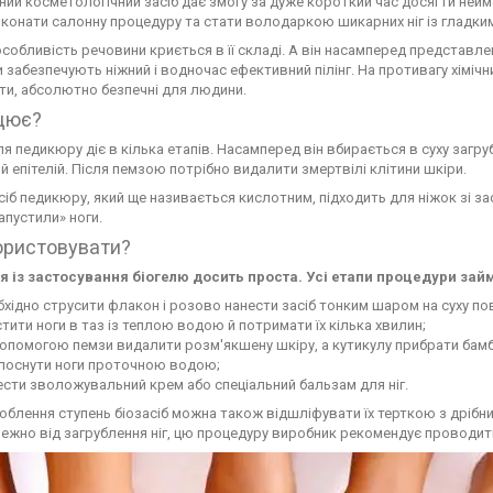
ний косметологічний засіб дає змогу за дуже короткий час досягти ней
конати салонну процедуру та стати володаркою шикарних ніг із гладки
собливість речовини криється в її складі. А він насамперед представл
 забезпечують ніжний і водночас ефективний пілінг. На противагу хімі
ти, абсолютно безпечні для людини.
цює?
ля педикюру діє в кілька етапів. Насамперед він вбирається в суху загру
й епітелій. Після пемзою потрібно видалити змертвілі клітини шкіри.
сіб педикюру, який ще називається кислотним, підходить для ніжок зі за
апустили» ноги.
ористовувати?
ія із застосування біогелю досить проста. Усі етапи процедури займ
хідно струсити флакон і розово нанести засіб тонким шаром на суху пове
тити ноги в таз із теплою водою й потримати їх кілька хвилин;
допомогою пемзи видалити розм'якшену шкіру, а кутикулу прибрати ба
лоснути ноги проточною водою;
сти зволожувальний крем або спеціальний бальзам для ніг.
облення ступень біозасіб можна також відшліфувати їх терткою з дріб
алежно від загрублення ніг, цю процедуру виробник рекомендує проводити