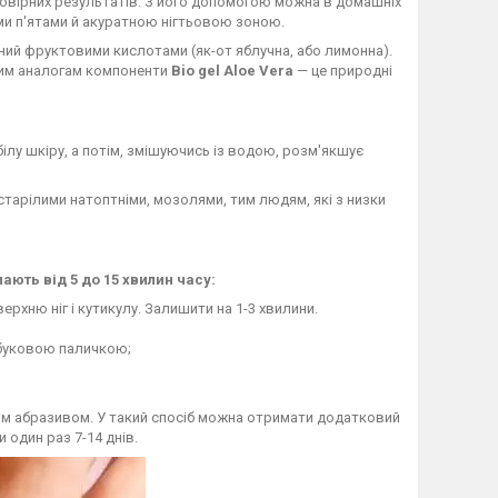
мовірних результатів. З його допомогою можна в домашніх
ми п'ятами й акуратною нігтьовою зоною.
ений фруктовими кислотами (як-от яблучна, або лимонна).
чним аналогам компоненти
Bio gel Aloe Vera
— це природні
білу шкіру, а потім, змішуючись із водою, розм'якшує
старілими натоптніми, мозолями, тим людям, які з низки
ають від 5 до 15 хвилин часу:
рхню ніг і кутикулу. Залишити на 1-3 хвилини.
мбуковою паличкою;
ним абразивом. У такий спосіб можна отримати додатковий
 один раз 7-14 днів.