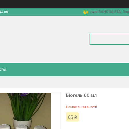
вул.ІВАНОВА 81А, Зап
44-88
кты
Біогель 60 мл
Немає в наявності
65 ₴