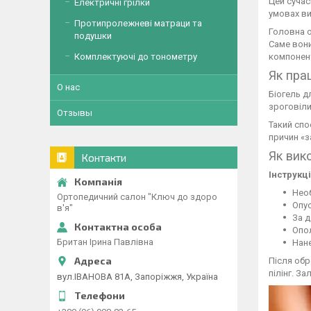
Цей сучас
Електричні грілки
умовах ви
Протипролежневі матраци та
Головна о
подушки
Саме вони
Комплектуючі до тонометру
компонен
Як пра
О нас
Біогель д
зроговіли
Отзывы
Такий спо
причин «з
Як вик
Контакти
Інструкц
Необ
Ортопедичний салон "Ключ до здоро
Опус
в'я"
За 
Опо
Британ Ірина Павлівна
Нане
Після обр
пілінг. З
вул.ІВАНОВА 81А, Запоріжжя, Україна