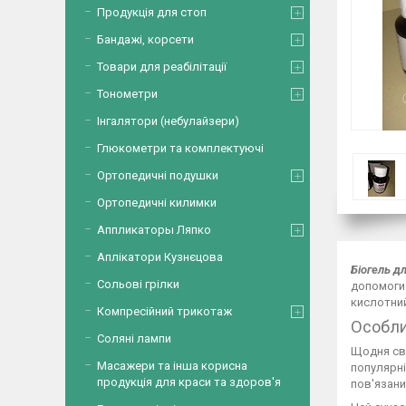
Продукція для стоп
Бандажі, корсети
Товари для реабілітації
Тонометри
Інгалятори (небулайзери)
Глюкометри та комплектуючі
Ортопедичні подушки
Ортопедичні килимки
Аппликаторы Ляпко
Аплікатори Кузнєцова
Біогель д
Сольові грілки
допомоги 
кислотний
Компресійний трикотаж
Особли
Соляні лампи
Щодня сві
Масажери та інша корисна
популярні
продукція для краси та здоров'я
пов'язани