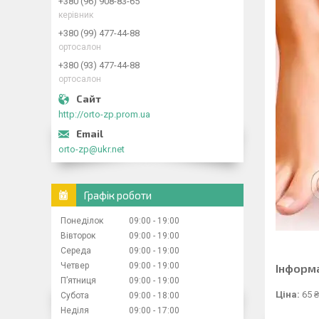
+380 (96) 908-83-65
керівник
+380 (99) 477-44-88
ортосалон
+380 (93) 477-44-88
ортосалон
http://orto-zp.prom.ua
orto-zp@ukr.net
Графік роботи
Понеділок
09:00
19:00
Вівторок
09:00
19:00
Середа
09:00
19:00
Четвер
09:00
19:00
Інформ
Пʼятниця
09:00
19:00
Ціна:
65 ₴
Субота
09:00
18:00
Неділя
09:00
17:00