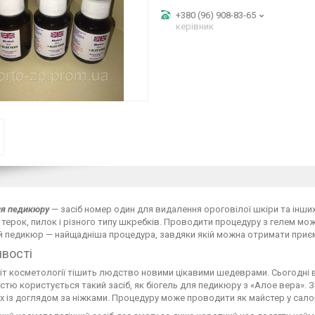
+380 (96) 908-83-65
керівник
ля педикюру
— засіб номер один для видалення ороговілої шкіри та інши
терок, пилок і різного типу шкребків. Проводити процедуру з гелем можна
 педикюр — найщадніша процедура, завдяки якій можна отримати приємну
вості
т косметології тішить людство новими цікавими шедеврами. Сьогодні 
стю користується такий засіб, як біогель для педикюру з «Алое вера». 
х із доглядом за ніжками. Процедуру може проводити як майстер у салон