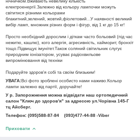
нічничком.Вживають невелику кількість
електроенергії.Залежно від кольору лампочки можуть
світитися різними кольорами
блакитний,зелений, жовтий,фіолетовий...У наявності великий
вибір ламп, множник різних форм і фігур, від 1 кг до 15 кг!
Просто необхідний дорослим і діткам часто больовий (під час
нежитю, кашлю), кого алергія, агресивність, хайморит, бронхіт
тощо.Підвищує імунітет.Також соляний світильник слугує
природним іонізатором, усуває радіохвильове
випромінювання від техніки
Подаруйте здоров'я собі та своїм близьким!
УВАГА:
Всі фото зроблені особисто нами наживо.Кольор
лампи залежно від партії, доручайте!
У р. Запорожнення можна відвідати наш ортопедичний
салон "Ключ до здоров'я" за адресою ул.Чорівна 145-Г
тц Айсберг.
Телефон: (095)588-87-84 (093)477-44-88 -Viber
Приховати