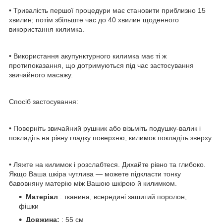
• Тривалість першої процедури має становити приблизно 15
хвилин; потім збільште час до 40 хвилин щоденного
використання килимка.
• Використання акупунктурного килимка має ті ж
протипоказання, що дотримуються під час застосування
звичайного масажу.
Спосіб застосування:
• Поверніть звичайний рушник або візьміть подушку-валик і
покладіть на рівну гладку поверхню; килимок покладіть зверху.
• Ляжте на килимок і розслабтеся. Дихайте рівно та глибоко.
Якщо Ваша шкіра чутлива — можете підкласти тонку
бавовняну матерію між Вашою шкірою й килимком.
Матеріал
: тканина, всередині зашитий поролон,
фішки
Довжина:
: 55 см