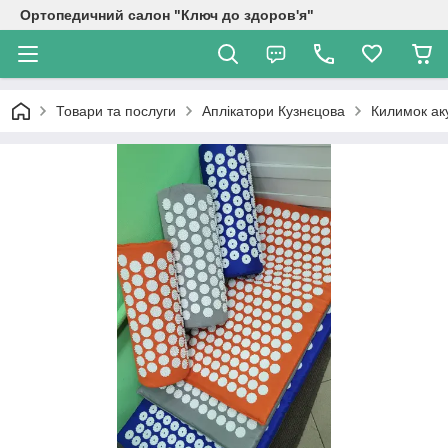
Ортопедичний салон "Ключ до здоров'я"
Товари та послуги
Аплікатори Кузнєцова
Килимок ак