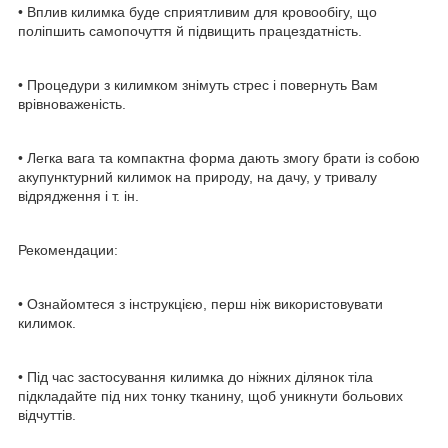
• Вплив килимка буде сприятливим для кровообігу, що
поліпшить самопочуття й підвищить працездатність.
• Процедури з килимком знімуть стрес і повернуть Вам
врівноваженість.
• Легка вага та компактна форма дають змогу брати із собою
акупунктурний килимок на природу, на дачу, у тривалу
відрядження і т. ін.
Рекомендации:
• Ознайомтеся з інструкцією, перш ніж використовувати
килимок.
• Під час застосування килимка до ніжних ділянок тіла
підкладайте під них тонку тканину, щоб уникнути больових
відчуттів.