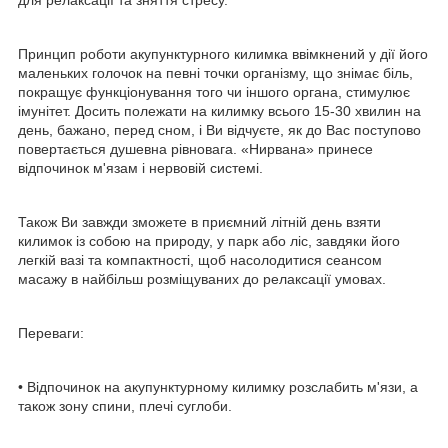
Принцип роботи акупунктурного килимка ввімкнений у дії його
маленьких голочок на певні точки організму, що знімає біль,
покращує функціонування того чи іншого органа, стимулює
імунітет. Досить полежати на килимку всього 15-30 хвилин на
день, бажано, перед сном, і Ви відчуєте, як до Вас поступово
повертається душевна рівновага. «Нирвана» принесе
відпочинок м'язам і нервовій системі.
Також Ви завжди зможете в приємний літній день взяти
килимок із собою на природу, у парк або ліс, завдяки його
легкій вазі та компактності, щоб насолодитися сеансом
масажу в найбільш розміщуваних до релаксації умовах.
Переваги:
• Відпочинок на акупунктурному килимку розслабить м'язи, а
також зону спини, плечі суглоби.