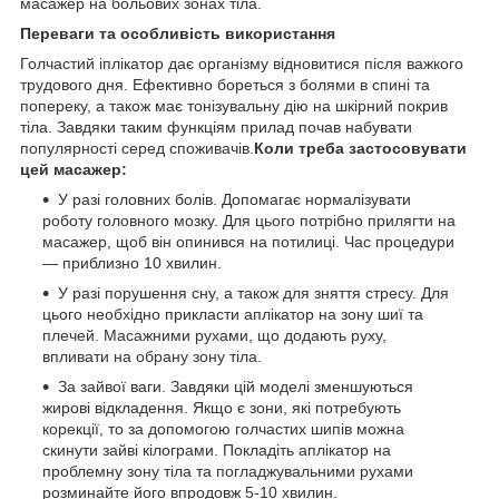
масажер на больових зонах тіла.
Переваги та особливість використання
Голчастий іплікатор дає організму відновитися після важкого
трудового дня. Ефективно бореться з болями в спині та
попереку, а також має тонізувальну дію на шкірний покрив
тіла. Завдяки таким функціям прилад почав набувати
популярності серед споживачів.
Коли треба застосовувати
цей масажер:
У разі головних болів. Допомагає нормалізувати
роботу головного мозку. Для цього потрібно прилягти на
масажер, щоб він опинився на потилиці. Час процедури
— приблизно 10 хвилин.
У разі порушення сну, а також для зняття стресу. Для
цього необхідно прикласти аплікатор на зону шиї та
плечей. Масажними рухами, що додають руху,
впливати на обрану зону тіла.
За зайвої ваги. Завдяки цій моделі зменшуються
жирові відкладення. Якщо є зони, які потребують
корекції, то за допомогою голчастих шипів можна
скинути зайві кілограми. Покладіть аплікатор на
проблемну зону тіла та погладжувальними рухами
розминайте його впродовж 5-10 хвилин.