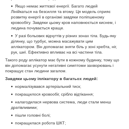
Якщо немає життєвої енергії. Багато людей
Лінійкаться на безсилля та втому. Ця модель сприяє
розвитку енергії в організмі завдяки поліпшеному
кровообігу. Завдяки цьому кров наповнюється киснем, і
людина почувається краще.
У разі больових відчуттів у різних зонах тіла. Будь-яку
ділянку, що турбує, можна масажувати цим
аплікатором. Він допомагає зняти біль у зоні хребта, ніг,
рук, шиї. Ефективно впливає на всі частини тіла.
Такого роду аплікатор має бути в кожному будинку, тому що
він допомагає усунути негативні симптоми захворювань і
покращує стан людини загалом.
Завдяки цьому іплікатору в багатьох людей:
нормалізувався артеріальний тиск;
покращилося кровообіг, срібло відтікання;
налагодилася нервова система, люди стали менш
дратівливими;
пішли головні болі;
покращилася робота ШКТ;