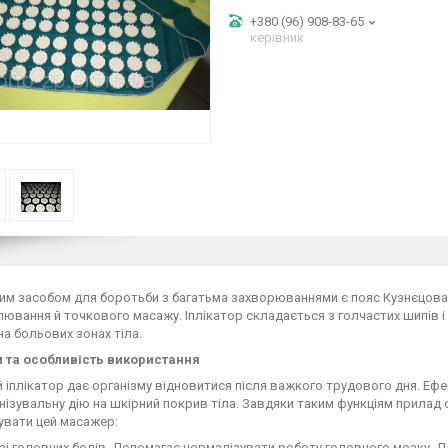
+380 (96) 908-83-65
керівник
м засобом для боротьби з багатьма захворюваннями є пояс Кузнєцова 
ювання й точкового масажу. Іплікатор складається з голчастих шипів і 
а больових зонах тіла.
 та особливість використання
 іплікатор дає організму відновитися після важкого трудового дня. Ефе
нізувальну дію на шкірний покрив тіла. Завдяки таким функціям прилад
увати цей масажер:
зі головних болів. Допомагає нормалізувати роботу головного мозку. Д