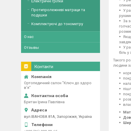
Електричні грілки
опинив
Протипролежневі матраци та
У ра
подушки
рухами
За з
Комплектуючі до тонометру
голчас
розмин
О нас
Якщо
завдяк
У ра
Отзывы
біль у
Такого ро
людини за
Контакти
норм
покр
Ортопедичний салон "Ключ до здоро
нал
в'я"
пішл
пок
розв
Британ Ірина Павлівна
влас
Мат
вул.ІВАНОВА 81А, Запоріжжя, Україна
Дов
Шир