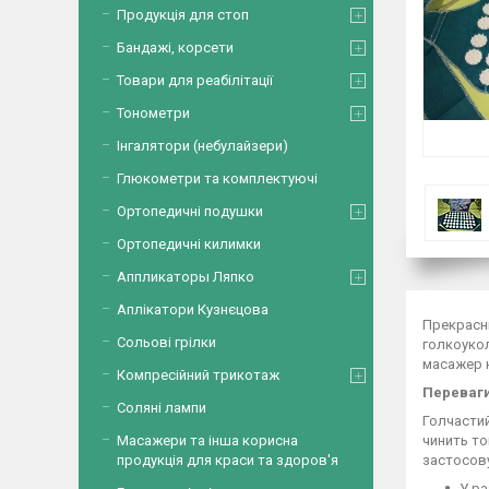
Продукція для стоп
Бандажі, корсети
Товари для реабілітації
Тонометри
Інгалятори (небулайзери)
Глюкометри та комплектуючі
Ортопедичні подушки
Ортопедичні килимки
Аппликаторы Ляпко
Аплікатори Кузнєцова
Прекрасни
Сольові грілки
голкоукол
масажер н
Компресійний трикотаж
Переваги
Соляні лампи
Голчастий
Масажери та інша корисна
чинить то
продукція для краси та здоров'я
застосов
У ра