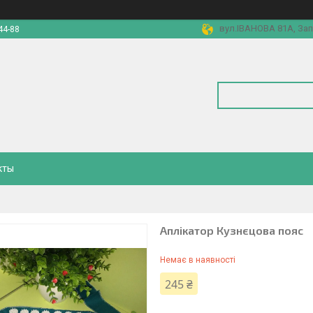
вул.ІВАНОВА 81А, Зап
44-88
кты
Аплікатор Кузнєцова пояс
Немає в наявності
245 ₴