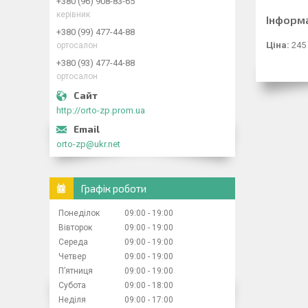
+380 (96) 908-83-65
керівник
Інформ
+380 (99) 477-44-88
Ціна:
245
ортосалон
+380 (93) 477-44-88
ортосалон
http://orto-zp.prom.ua
orto-zp@ukr.net
Графік роботи
Понеділок
09:00
19:00
Вівторок
09:00
19:00
Середа
09:00
19:00
Четвер
09:00
19:00
Пʼятниця
09:00
19:00
Субота
09:00
18:00
Неділя
09:00
17:00