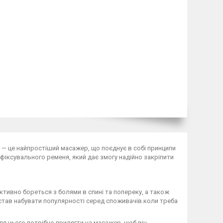
— це найпростіший масажер, що поєднує в собі принципи
фіксувального ременя, який дає змогу надійно закріпити
ктивно бореться з болями в спині та попереку, а також
 став набувати популярності серед споживачів.коли треба
ля цього потрібно прилягти на масажер, щоб він