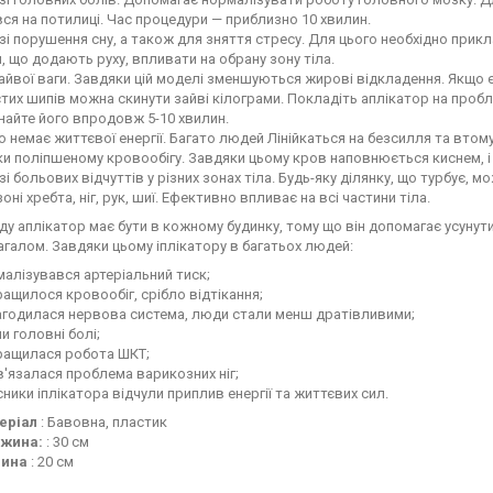
ся на потилиці. Час процедури — приблизно 10 хвилин.
зі порушення сну, а також для зняття стресу. Для цього необхідно прик
, що додають руху, впливати на обрану зону тіла.
айвої ваги. Завдяки цій моделі зменшуються жирові відкладення. Якщо є
тих шипів можна скинути зайві кілограми. Покладіть аплікатор на проб
айте його впродовж 5-10 хвилин.
 немає життєвої енергії. Багато людей Лінійкаться на безсилля та втому
и поліпшеному кровообігу. Завдяки цьому кров наповнюється киснем, 
зі больових відчуттів у різних зонах тіла. Будь-яку ділянку, що турбує,
 зоні хребта, ніг, рук, шиї. Ефективно впливає на всі частини тіла.
ду аплікатор має бути в кожному будинку, тому що він допомагає усуну
галом. Завдяки цьому іплікатору в багатьох людей:
алізувався артеріальний тиск;
ащилося кровообіг, срібло відтікання;
агодилася нервова система, люди стали менш дратівливими;
и головні болі;
ращилася робота ШКТ;
'язалася проблема варикозних ніг;
ники іплікатора відчули приплив енергії та життєвих сил.
еріал
: Бавовна, пластик
жина:
: 30 см
ина
: 20 см