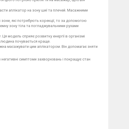
ласти аплікатор на зону шиї та плечей. Масажними
 зони, які потребують корекції, то за допомогою
лемну зону тіла та погладжувальними рухами
. Ця модель сприяє розвитку енергії в організмі
і людина почувається краще.
 можна масажувати цим аплікатором. Він допомагає зняти
ти негативні симптоми захворювань і покращує стан