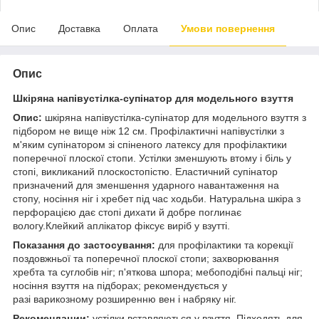
Опис
Доставка
Оплата
Умови повернення
Опис
Шкіряна напівустілка-супінатор для модельного взуття
Опис:
шкіряна напівустілка-супінатор для модельного взуття з
підбором не вище ніж 12 см. Профілактичні напівустілки з
м'яким супінатором зі спіненого латексу для профілактики
поперечної плоскої стопи. Устілки зменшують втому і біль у
стопі, викликаний плоскостопістю. Еластичний супінатор
призначений для зменшення ударного навантаження на
стопу, носіння ніг і хребет під час ходьби. Натуральна шкіра з
перфорацією дає стопі дихати й добре поглинає
вологу.Клейкий аплікатор фіксує виріб у взутті.
Показання до застосування:
для профілактики та корекції
поздовжньої та поперечної плоскої стопи; захворювання
хребта та суглобів ніг; п'яткова шпора; мебоподібні пальці ніг;
носіння взуття на підборах; рекомендується у
разі варикозному розширенню вен і набряку ніг.
Рекомендации:
устілки вставляються у взуття. Підходять для