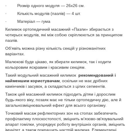
· Розмір одного модуля — 26х26 см.
· Кількість модулів (пазлів) — 4 шт.
· Матеріал — гума
Килимок ортопедичний масажний «Пазли» збирається з
чотирьох модулів, які між собою скріплюються за принципом
пазлів.
Об'явіть можна різну кількість секцій у різноманітних
варіантах.
Малюкові буде цікаво, як збирати килимок, так і ходити
кольоровим яскравим і красивим секціям.
Такий модульний масажний килимок
рекомендований і
найменшим користувачам
, оскільки не має дрібних
камінчиків і засувок, а складається з цілих сегментів.
Також цей масажний килимок підходить дітям і дорослим
будь-якого віку, позаяк має не тільки ортопедичну дію, але й
загальнозміцнювальний ефект для всього організму.
Точковий масаж рефлекторних зон на стопах забезпечить
профілактику плоскостопості, зміцнить м'язово-зв'язувальний
апарат гомілки, упорядкує роботу внутрішніх органів, зміцнить
імунітет, а також покращить настрій малюка. Елементарні