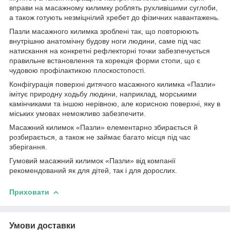
вправи на масажному килимку роблять рухливішими суглоби,
а також готують незміцнілий хребет до фізичних навантажень.
Пазли масажного килимка зроблені так, що повторюють
внутрішню анатомічну будову ноги людини, саме під час
натискання на конкретні рефлекторні точки забезпечується
правильне встановлення та корекція форми стопи, що є
чудовою профілактикою плоскостопості.
Конфігурація поверхні дитячого масажного килимка «Пазли»
імітує природну ходьбу людини, наприклад, морськими
камінчиками та іншою нерівною, але корисною поверхні, яку в
міських умовах неможливо забезпечити.
Масажний килимок «Пазли» елементарно збирається й
розбирається, а також не займає багато місця під час
зберігання.
Гумовий масажний килимок «Пазли» від компанії
рекомендований як для дітей, так і для дорослих.
Приховати
Умови доставки