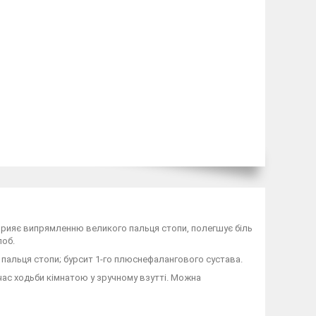
рияє випрямленню великого пальця стопи, полегшує біль
лоб.
 пальця стопи; бурсит 1-го плюснефалангового сустава.
час ходьби кімнатою у зручному взутті. Можна