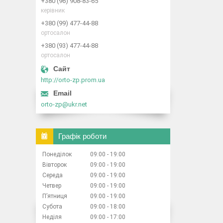
+380 (96) 908-83-65
керівник
+380 (99) 477-44-88
ортосалон
+380 (93) 477-44-88
ортосалон
http://orto-zp.prom.ua
orto-zp@ukr.net
Графік роботи
Понеділок
09:00
19:00
Вівторок
09:00
19:00
Середа
09:00
19:00
Четвер
09:00
19:00
Пʼятниця
09:00
19:00
Субота
09:00
18:00
Неділя
09:00
17:00