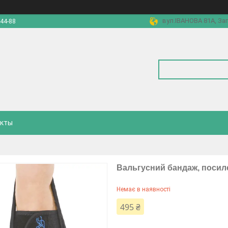
вул.ІВАНОВА 81А, За
-44-88
акты
Вальгусний бандаж, посил
Немає в наявності
495 ₴