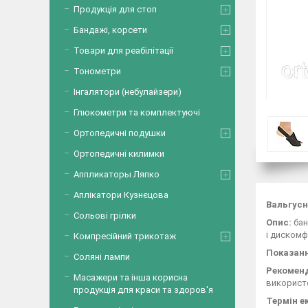
Продукція для стоп
Бандажі, корсети
Товари для реабілітації
Тонометри
Інгалятори (небулайзери)
Глюкометри та комплектуючі
Ортопедичні подушки
Ортопедичні килимки
Аппликаторы Ляпко
Аплікатори Кузнєцова
Вальгусн
Сольові грілки
Опис:
бан
і дискомф
Компресійний трикотаж
Показанн
Соляні лампи
Рекомен
Масажери та інша корисна
використо
продукція для краси та здоров'я
Термін е