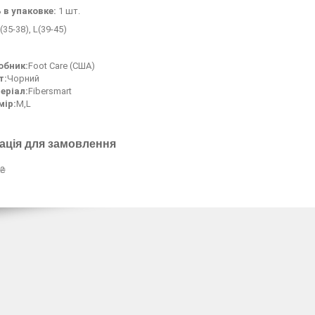
ь
в
упаковке:
1 шт.
(35-38), L(39-45)
обник:
Foot Care (США)
т:
Чорний
еріал:
Fibersmart
мір:
M,L
ація для замовлення
 ₴