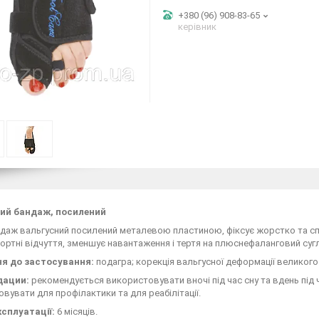
+380 (96) 908-83-65
керівник
ий бандаж, посилений
даж вальгусний посилений металевою пластиною, фіксує жорстко та сп
ортні відчуття, зменшує навантаження і тертя на плюснефаланговий суг
я до застосування:
подагра; корекція вальгусної деформації великого
дации:
рекомендується використовувати вночі під час сну та вдень під 
вувати для профілактики та для реабілітації.
ксплуатації:
6 місяців.