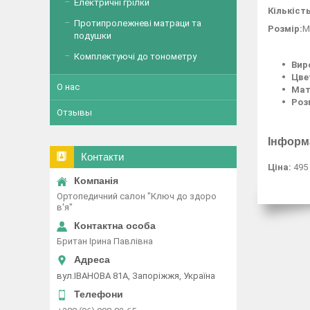
Електричні грілки
Кількіст
Протипролежневі матраци та
Розмір:
M
подушки
Комплектуючі до тонометру
Вир
Цве
О нас
Мат
Роз
Отзывы
Інформ
Контакти
Ціна:
495
Ортопедичний салон "Ключ до здоро
в'я"
Британ Ірина Павлівна
вул.ІВАНОВА 81А, Запоріжжя, Україна