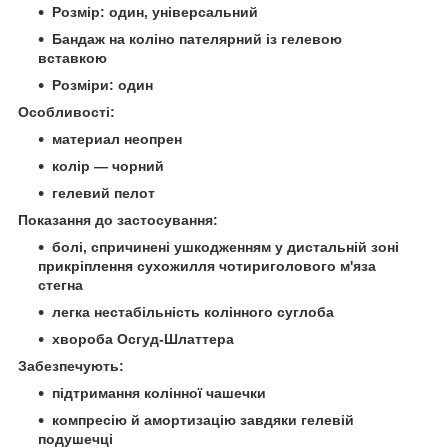
Розмір: один, універсальний
Бандаж на коліно пателярний із гелевою
вставкою
Розміри: один
Особливості:
материал неопрен
колір — чорний
гелевий пелот
Показання до застосування:
болі, спричинені ушкодженням у дистальній зоні
прикріплення сухожилля чотириголового м'яза
стегна
легка нестабільність колінного суглоба
хвороба Осгуд-Шлаттера
Забезпечують:
підтримання колінної чашечки
компресію й амортизацію завдяки гелевій
подушечці