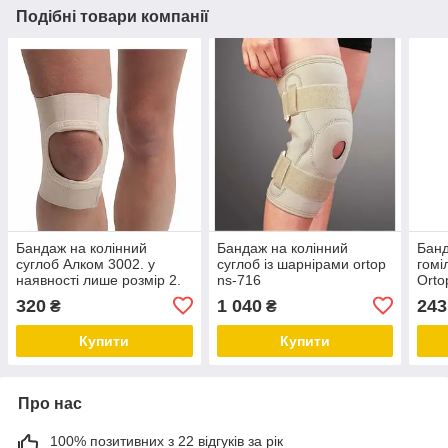
Подібні товари компанії
Бандаж на колінний
Бандаж на колінний
Бан
суглоб Алком 3002. у
суглоб із шарнірами ortop
гомі
наявності лише розмір 2.
ns-716
Orto
неоп
320
1 040
243
₴
₴
37см
Купити
Купити
Про нас
100% позитивних з 22 відгуків за рік