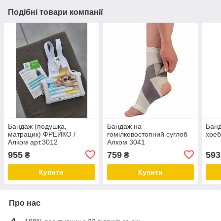
Подібні товари компанії
Бандаж (подушка,
Бандаж на
Банд
матрацик) ФРЕЙКО /
гомілковостопний суглоб
хреб
Алком арт.3012
Алком 3041
955
759
593
₴
₴
Купити
Купити
Про нас