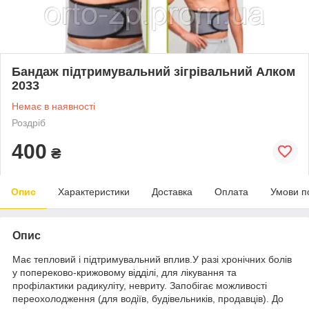
Бандаж підтримувальний зігрівальний Алком
2033
Немає в наявності
Роздріб
400
₴
Опис
Характеристики
Доставка
Оплата
Умови п
Опис
Має тепловий і підтримувальний вплив.У разі хронічних болів
у попереково-крижовому відділі, для лікування та
профілактики радикуліту, невриту. Запобігає можливості
переохолодження (для водіїв, будівельників, продавців). До