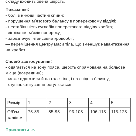
складу входить овеча шерсть.
Показання:
- болі в нижній частині спини;
- порушення м'язового балансу в поперековому відділі;
- нестабільність суглобів поперекового відділу хребта;
- зігрівання м'язів попереку;
- забезпечує інтенсивне кровообіг;
— переміщення центру маси тіла, що зменшує навантаження
на хребет.
Спосіб застосування:
- одягається на зону пояса, шерсть спрямована на больове
місце (всередину);
- може одягатися й на голе тіло, і на спідню білизну;
- ступінь стягування регулюється.
Розмір
1
2
3
4
5
Об'єм
75-85
85-95
96-105
106-115
115-125
талії/см
Приховати