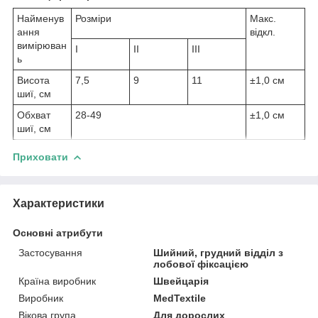
Найменув
Розміри
Макс.
ання
відкл.
вимірюван
I
II
III
ь
Висота
7,5
9
11
±1,0 см
шиї, см
Обхват
28-49
±1,0 см
шиї, см
Приховати
Характеристики
Основні атрибути
Застосування
Шийний, грудний відділ з
лобової фіксацією
Країна виробник
Швейцарія
Виробник
MedTextile
Вікова група
Для дорослих