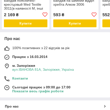
Бандаж пояснично-
Бандаж на шийний відділ
Банд
крестцовый Med Textile
хребта Алком 3006
хреб
3011(в наявності М, інші
розміри під замовлення)
2 169
593
552
₴
₴
Купити
Купити
Про нас
100% позитивних з 22 відгуків за рік
Працює з 16.03.2014
м. Запоріжжя
вул.ІВАНОВА 81А, Запоріжжя, Україна
Контакти
Сьогодні працює з 09:00 до 17:00
Показати весь графік роботи
Про нас