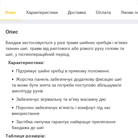
Опис
Характеристики
Доставка
Оплата
Умови п
Опис
Бандаж застосовується у разі травм шийних хребців і м'яких
тканин шиї, травм від раптового або різкого руху голови та
шиї, у післяопераційний період.
Характеристики:
Підтримує шийні хребці в прямому положенні.
Жорстка панель забезпечує додаткову фіксацію шиї
та може бути знята за потреби поступово збільшувати
амплітуду рухів
Забезпечує зігрівальну та м'яку масажну дію
Поролон забезпечує м'якість і комфорт під час
використання
Застібка-липучка гарантує найкраще прилягання
бандажа до шиї
Таблиця розмірів: