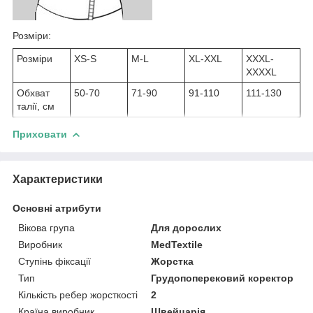
Розміри:
Розміри
XS-S
M-L
XL-XXL
XXXL-
XXXXL
Обхват
50-70
71-90
91-110
111-130
талії, см
Приховати
Характеристики
Основні атрибути
Вікова група
Для дорослих
Виробник
MedTextile
Ступінь фіксації
Жорстка
Тип
Грудопоперековий коректор
Кількість ребер жорсткості
2
Країна виробник
Швейцарія