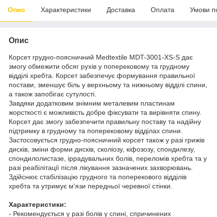
Опис
Характеристики
Доставка
Оплата
Умови п
Опис
Корсет грудно-поясничний Medtextile MDT-3001-XS-S дає
змогу обмежити обсяг рухів у поперековому та грудному
відділі хребта. Корсет забезпечує формування правильної
постави, зменшує біль у верхньому та нижньому відділі спини,
а також запобігає сутулості.
Завдяки додатковим знімним металевим пластинам
жорсткості є можливість добре фіксувати та вирівняти спину.
Корсет дає змогу забезпечити правильну поставу та надійну
підтримку в грудному та поперековому відділах спини.
Застосовується грудно-поясничний корсет також у разі грижів
дисків, зміни форми дисків, сколіозу, кіфозозу, спондилезу,
спондилолистазе, іррадувальних болів, переломів хребта та у
разі реабілітації після лікування зазначених захворювань.
Здійснює стабілізацію грудного та поперекового відділів
хребта та утримує м'язи передньої черевної стінки.
Характеристики:
- Рекомендується у разі болів у спині, спричинених