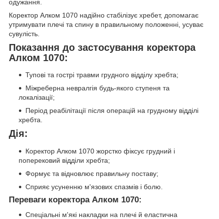
одужання.
Коректор Алком 1070 надійно стабілізує хребет, допомагає
утримувати плечі та спину в правильному положенні, усуває
сувулість.
Показання до застосування коректора
Алком 1070:
Тупові та гострі травми грудного відділу хребта;
Міжреберна невралгія будь-якого ступеня та
локалізації;
Період реабілітації після операцій на грудному відділі
хребта.
Дія:
Коректор Алком 1070 жорстко фіксує грудний і
поперековий відділи хребта;
Формує та відновлює правильну поставу;
Сприяє усуненню м'язових спазмів і болю.
Переваги коректора Алком 1070:
Спеціальні м'які накладки на плечі й еластична