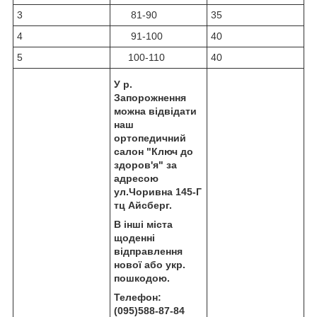
3
81-90
35
4
91-100
40
5
100-110
40
У р.
Запорожнення
можна відвідати
наш
ортопедичний
салон "Ключ до
здоров'я" за
адресою
ул.Чоривна 145-Г
тц Айсберг.
В інші міста
щоденні
відправлення
нової або укр.
пошкодою.
Телефон:
(095)588-87-84