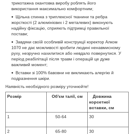
трикотажна окантовка виробу роблять його
використання максимально комфортним;
Щільна спинка з триплексної тканини та ребра
жорсткості (2 алюмінієвих і 2 металевих) виконують
надійну фіксацію, сприяють підтримці правильної
постави;
Завдяки своїй особливій конструкції коректор Алком
1070 не дає можливості зробити людині ненавмисному
руху, незручно нахилитися або невдало повернутися. У
період реабілітації після травм і операцій це дуже
важливий момент;
Вставки зі 100% бавовни не викликають алергію й
подразнення шкіри.
Наявність необхідного розміру уточнюйте!
Розмір
Об'єм талії, см
Довжина
корсетної
вставки, см
1
50-64
30
2
65-80
30