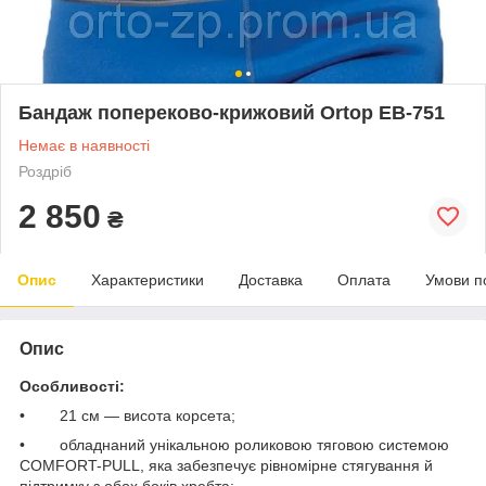
Бандаж попереково-крижовий Ortop EB-751
Немає в наявності
Роздріб
2 850
₴
Опис
Характеристики
Доставка
Оплата
Умови п
Опис
Особливості:
• 21 см — висота корсета;
• обладнаний унікальною роликовою тяговою системою
COMFORT-PULL, яка забезпечує рівномірне стягування й
підтримку з обох боків хребта;