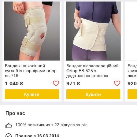
Бандаж на колінний
Бандаж післяопераційний
Банд
суглоб із шарнірами ortop
Ortop EB-525 з
криж
ns-716
додатковою стяжкою
люмб
р6(1
1 040
971
920
₴
₴
Купити
Купити
Про нас
100% позитивних з 22 відгуків за рік
Працює з 16.03.2014