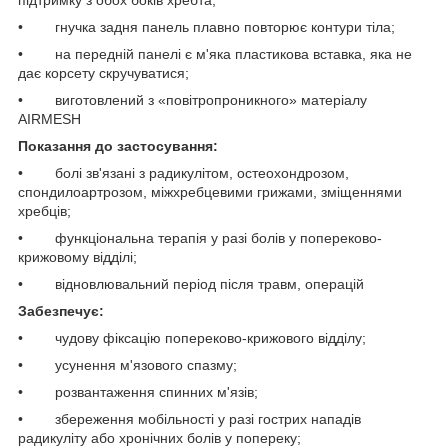
• гнучка задня панель плавно повторює контури тіла;
• на передній панелі є м'яка пластикова вставка, яка не
дає корсету скручуватися;
• виготовлений з «повітропроникного» матеріалу
AIRMESH
Показання до застосування:
• болі зв'язані з радикулітом, остеохондрозом,
спондилоартрозом, міжхребцевими грижами, зміщеннями
хребців;
• функціональна терапія у разі болів у попереково-
крижовому відділі;
• відновлювальний період після травм, операцій
Забезпечує:
• чудову фіксацію попереково-крижового відділу;
• усунення м'язового спазму;
• розвантаження спинних м'язів;
• збереження мобільності у разі гострих нападів
радикуліту або хронічних болів у попереку;