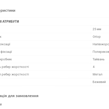
еристики
І АТРИБУТИ
25 мм
к
Ortop
фіксації
Напівжорс
фіксації
Попереков
виробник
Тайвань
ь ребер жорсткості
4
л ребер жорсткості
Метал
Бежевий
ація для замовлення
 ₴