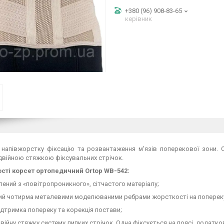
+380 (96) 908-83-65
керівник
 напівжорстку фіксацію та розвантаження м'язів поперекової зони.
двійною стяжкою фіксувальних стрічок.
сті корсет ортопедичний Ortop WB-542:
лений з «повітропроникного», сітчастого матеріалу;
ний чотирма металевими моделюваними ребрами жорсткості на попереку
 підтримка попереку та корекція постави;
війну стяжку систему липких стрічок. Одна фіксується на поясі, додатков