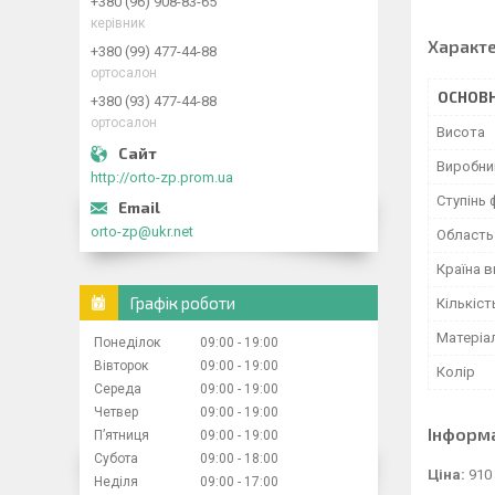
+380 (96) 908-83-65
керівник
Характ
+380 (99) 477-44-88
ортосалон
ОСНОВН
+380 (93) 477-44-88
ортосалон
Висота
Виробни
http://orto-zp.prom.ua
Ступінь 
orto-zp@ukr.net
Область 
Країна 
Графік роботи
Кількіст
Матеріа
Понеділок
09:00
19:00
Вівторок
09:00
19:00
Колір
Середа
09:00
19:00
Четвер
09:00
19:00
Інформ
Пʼятниця
09:00
19:00
Субота
09:00
18:00
Ціна:
910
Неділя
09:00
17:00