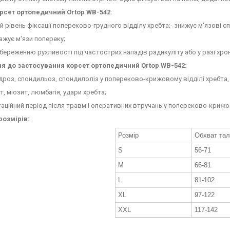
орсет ортопедичний
Ortop WB-542:
й рівень фіксації попереково-грудного відділу хребта;- знижує м'язові с
ажує м'язи попереку;
збереженню рухливості під час гострих нападів радикуліту або у разі хро
я до застосування корсет ортопедичний
Ortop WB-542:
дроз, спондильоз, спондилоліз у попереково-крижовому відділі хребта
т, міозит, люмбагія, удари хребта;
таційний період після травм і оперативних втручань у попереково-крижов
розмірів:
Розмір
Обхват талі
S
56-71
M
66-81
L
81-102
XL
97-122
XXL
117-142