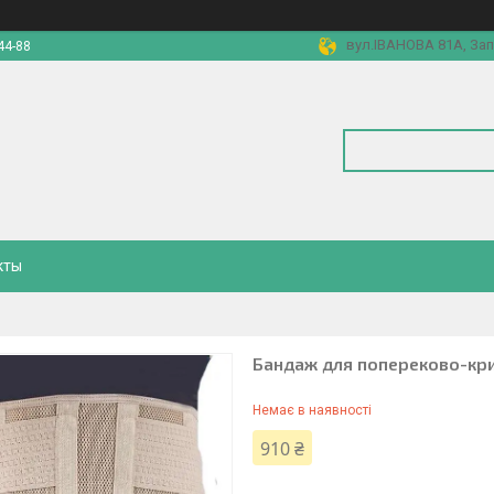
вул.ІВАНОВА 81А, Зап
44-88
кты
Бандаж для попереково-кри
Немає в наявності
910 ₴