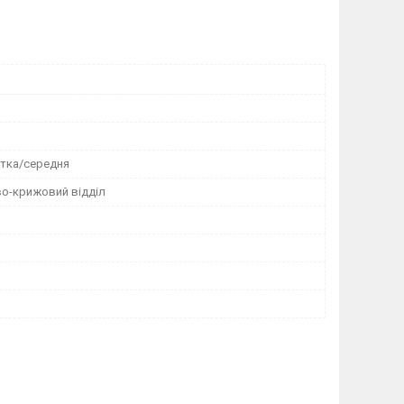
тка/середня
о-крижовий відділ