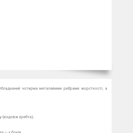
 Обладнаний чотирма металевими ребрами жорсткості, а
 (вздовж хребта);
а — з боків.