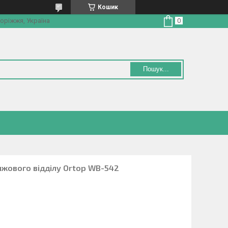
Кошик
оріжжя, Україна
Пошук...
жового відділу Ortop WB-542