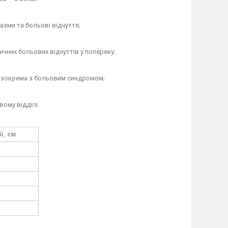
пазми та больові відчуття;
нічних больових відчуттів у попереку;
, зокрема з больовим синдромом;
ому відділі.
ї, см