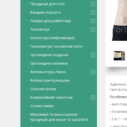
Продукція для стоп
Бандажі, корсети
Товари для реабілітації
Тонометри
Інгалятори (небулайзери)
Глюкометри та комплектуючі
Ортопедичні подушки
Ортопедичні килимки
Аппликаторы Ляпко
Аплікатори Кузнєцова
Здійснює
Сольові грілки
також по
Особливо
Компресійний трикотаж
- виготов
Соляні лампи
- посиле
Масажери та інша корисна
- 2 в 1 —
продукція для краси та здоров'я
— має под