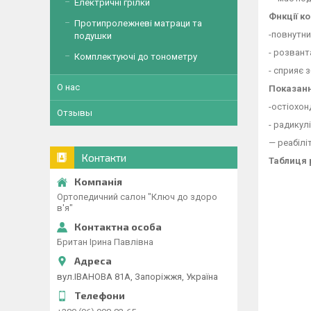
Електричні грілки
Фнкції к
Протипролежневі матраци та
-повнутни
подушки
- розвант
Комплектуючі до тонометру
- сприяє 
О нас
Показанн
-остіохон
Отзывы
- радикулі
— реабілі
Контакти
Таблиця 
Ортопедичний салон "Ключ до здоро
в'я"
Британ Ірина Павлівна
вул.ІВАНОВА 81А, Запоріжжя, Україна