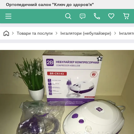
Ортопедичний салон "Ключ до здоров'я"
Товари та послуги
Інгалятори (небулайзери)
Інгаля