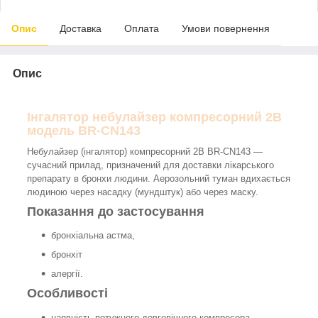
Опис
Доставка
Оплата
Умови повернення
Опис
Інгалятор небулайзер компресорний 2B
модель BR-CN143
Небулайзер (інгалятор) компресорний 2В BR-CN143 —
сучасний прилад, призначений для доставки лікарського
препарату в бронхи людини. Аерозольний туман вдихається
людиною через насадку (мундштук) або через маску.
Показання до застосування
бронхіальна астма,
бронхіт
алергії.
Особливості
наявність потужного довговічного компресора