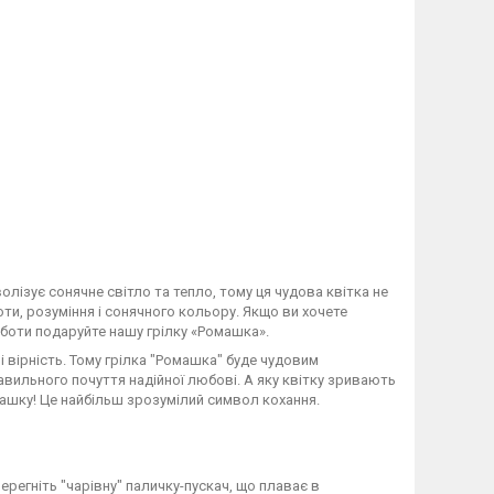
лізує сонячне світло та тепло, тому ця чудова квітка не
ти, розуміння і сонячного кольору. Якщо ви хочете
оботи подаруйте нашу грілку «Ромашка».
і вірність. Тому грілка "Ромашка" буде чудовим
авильного почуття надійної любові. А яку квітку зривають
машку! Це найбільш зрозумілий символ кохання.
ерегніть "чарівну" паличку-пускач, що плаває в