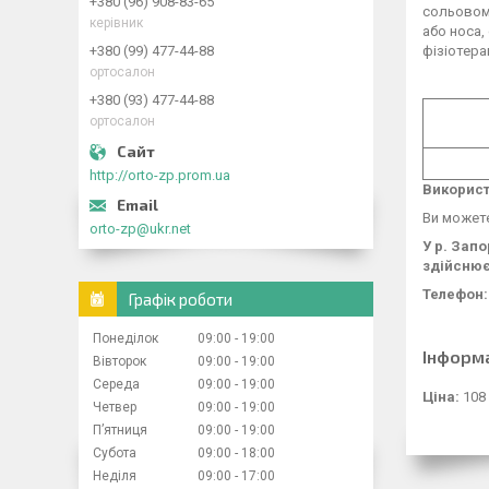
+380 (96) 908-83-65
сольовому
керівник
або носа,
+380 (99) 477-44-88
фізіотера
ортосалон
+380 (93) 477-44-88
ортосалон
http://orto-zp.prom.ua
Використ
Ви можете
orto-zp@ukr.net
У р. Зап
здійснює
Телефон: 
Графік роботи
Понеділок
09:00
19:00
Інформ
Вівторок
09:00
19:00
Середа
09:00
19:00
Ціна:
108
Четвер
09:00
19:00
Пʼятниця
09:00
19:00
Субота
09:00
18:00
Неділя
09:00
17:00