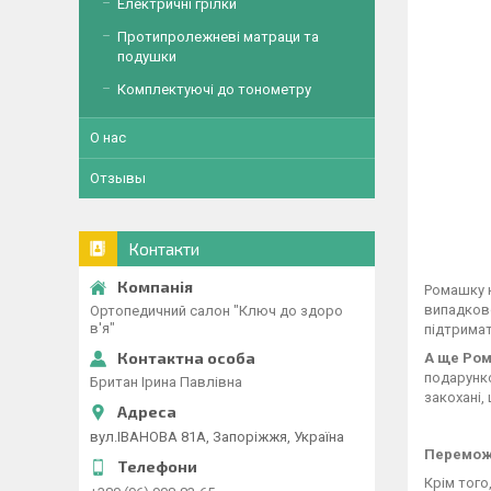
Електричні грілки
Протипролежневі матраци та
подушки
Комплектуючі до тонометру
О нас
Отзывы
Контакти
Ромашку н
випадково
Ортопедичний салон "Ключ до здоро
в'я"
підтримат
А ще Ро
подарунк
Британ Ірина Павлівна
закохані,
вул.ІВАНОВА 81А, Запоріжжя, Україна
Переможі
Крім того