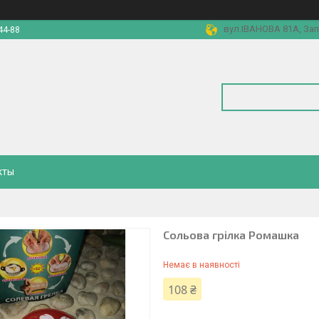
вул.ІВАНОВА 81А, Зап
44-88
кты
Сольова грілка Ромашка
Немає в наявності
108 ₴