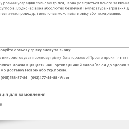
 розчині усередині сольової грілки, і вона розігріється всього за кільк
 суглобів. Водночас вона абсолютно безпечна! Температура нагрівання 
певтичних процедур, і виключає можливість опіку або перегрівання.
овуйте сольову грілку знову та знову!
 використовувати сольову грілку багаторазово! Просто прокип'ятіть гр
оріжжя можна відвідати наш ортопедичний салон "Ключ до здоров'я"
мо доставку Новою або Укр.покою.
(095)588-87-84 (093)477-44-88 -Viber
ація для замовлення
 ₴