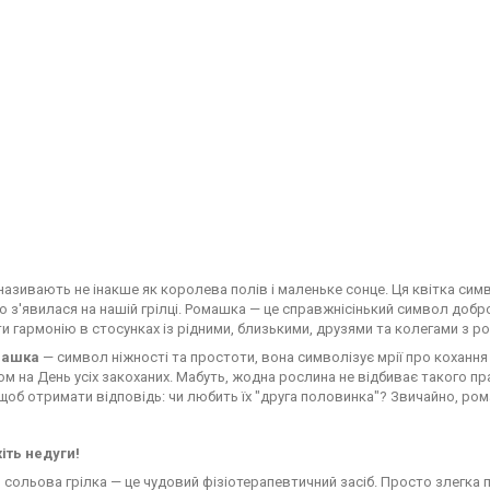
азивають не інакше як королева полів і маленьке сонце. Ця квітка симво
 з'явилася на нашій грілці. Ромашка — це справжнісінький символ добро
и гармонію в стосунках із рідними, близькими, друзями та колегами з р
машка
— символ ніжності та простоти, вона символізує мрії про кохання 
ом на
День усіх закоханих
. Мабуть, жодна рослина не відбиває такого пр
 щоб отримати відповідь: чи любить їх "друга половинка"? Звичайно, ро
ть недуги!
, сольова грілка — це чудовий фізіотерапевтичний засіб. Просто злегка п