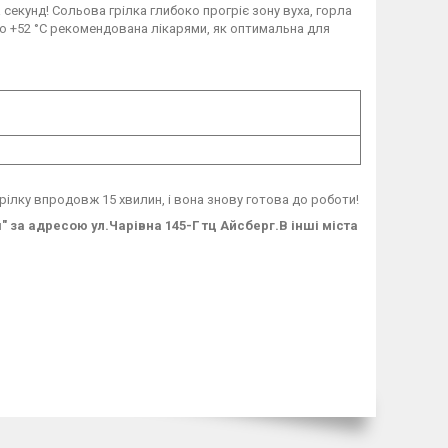
а секунд! Сольова грілка глибоко прогріє зону вуха, горла
до +52 °C рекомендована лікарями, як оптимальна для
ілку впродовж 15 хвилин, і вона знову готова до роботи!
 за адресою ул.Чарівна 145-Г тц Айсберг.В інші міста