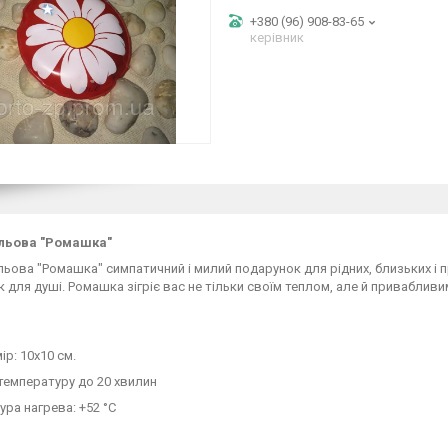
+380 (96) 908-83-65
керівник
ольова "Ромашка"
льова "Ромашка" симпатичний і милий подарунок для рідних, близьких і 
 для душі. Ромашка зігріє вас не тільки своїм теплом, але й приваблив
ір: 10x10 см.
 температуру до 20 хвилин
ра нагрева: +52 °C