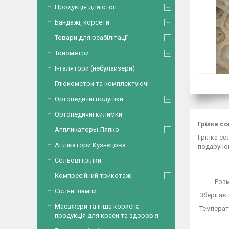
Продукція для стоп
Бандажі, корсети
Товари для реабілітації
Тонометри
Інгалятори (небулайзери)
Глюкометри та комплектуючі
Ортопедичні подушки
Ортопедичні килимки
Грілка с
Аппликаторы Ляпко
Грілка со
Аплікатори Кузнєцова
подарунок
Сольові грілки
Компресійний трикотаж
Розм
Соляні лампи
Зберігає
Масажери та інша корисна
Температу
продукція для краси та здоров'я