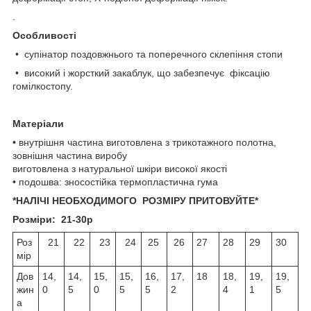
.
Особливості
• супінатор поздовжнього та поперечного склепіння стопи
• високий і жорсткий закаблук, що забезпечує фіксацію
гомілкостопу.
Матеріали
• внутрішня частина виготовлена з трикотажного полотна,
зовнішня частина виробу
виготовлена з натуральної шкіри високої якості
• подошва: зносостійка термопластична гума
*НАЛІЧІ НЕОБХОДИМОГО РОЗМІРУ ПРИТОВУЙТЕ*
Розміри: 21-30р
Роз
21
22
23
24
25
26
27
28
29
30
мір
Дов
14,
14,
15,
15,
16,
17,
18
18,
19,
19,
жин
0
5
0
5
5
2
4
1
5
а