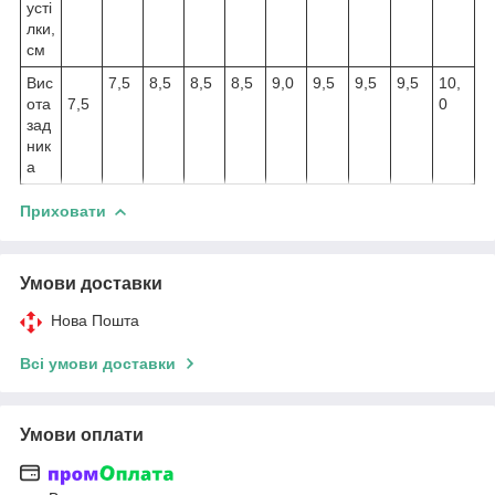
усті
лки,
см
Вис
7,5
8,5
8,5
8,5
9,0
9,5
9,5
9,5
10,
ота
7,5
0
зад
ник
а
Приховати
Умови доставки
Нова Пошта
Всі умови доставки
Умови оплати