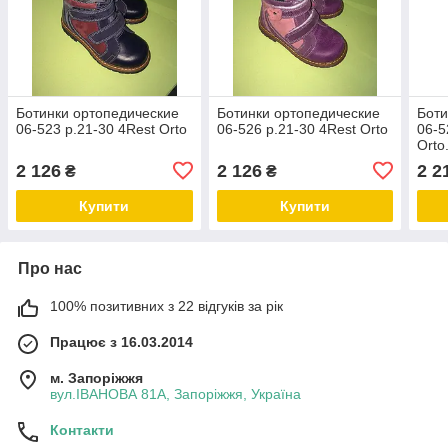
Ботинки ортопедические
Ботинки ортопедические
Боти
06-523 р.21-30 4Rest Orto
06-526 р.21-30 4Rest Orto
06-5
Ort
36 Р
2 126
2 126
2 2
₴
₴
Купити
Купити
Про нас
100% позитивних з 22 відгуків за рік
Працює з 16.03.2014
м. Запоріжжя
вул.ІВАНОВА 81А, Запоріжжя, Україна
Контакти