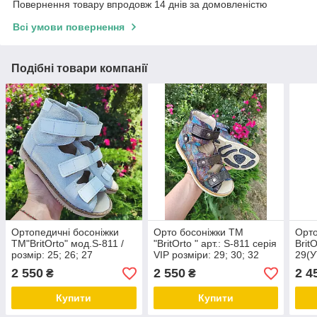
Повернення товару впродовж 14 днів за домовленістю
Всі умови повернення
Подібні товари компанії
Ортопедичні босоніжки
Орто босоніжки ТМ
Орто
ТМ"BritOrto" мод.S-811 /
"BritOrto " арт.: S-811 серія
Brit
розмір: 25; 26; 27
VIP розміри: 29; 30; 32
29(
НАЯ
2 550
2 550
2 4
₴
₴
Купити
Купити