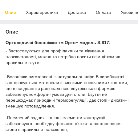
Опис
Характеристики
Доставка
Оплата
Умови п
Опис
Ортопедичні босоніжки тм Орто+ модель S-817:
- Застосовуються для профілактики та лікування
плоскостопості, можна та потрібно носити всім діткам як
правильне взуття.
-Босоніжки виготовлені з натуральної шкіри.В виробництві
застосовуються матеріали з високими гігієнічними якостями,
що в поєднанні з раціональною внутрішньою формою
забезпечує комфортні умови для стопи. Взуття не
перешкоджає природній терморегуляції, дає стопі «дихати» і
зменшує потовиділення.
-Посилений задник та інші елементи конструкції
забезпечують необхідну фіксацію п'ятки та встановлення
стопи в правильне положення;