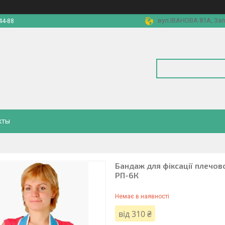
вул.ІВАНОВА 81А, Зап
44-88
кты
Бандаж для фіксації плечов
РП-6К
Немає в наявності
від
310 ₴