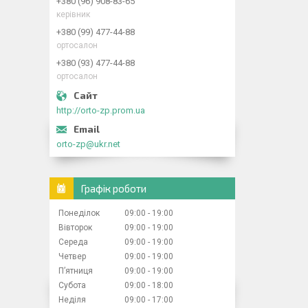
+380 (96) 908-83-65
керівник
+380 (99) 477-44-88
ортосалон
+380 (93) 477-44-88
ортосалон
http://orto-zp.prom.ua
orto-zp@ukr.net
Графік роботи
Понеділок
09:00
19:00
Вівторок
09:00
19:00
Середа
09:00
19:00
Четвер
09:00
19:00
Пʼятниця
09:00
19:00
Субота
09:00
18:00
Неділя
09:00
17:00