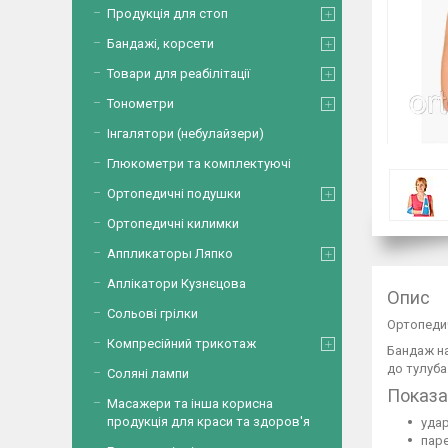
Продукція для стоп
Бандажі, корсети
Товари для реабілітації
Тонометри
Інгалятори (небулайзери)
Глюкометри та комплектуючі
Ортопедичні подушки
Ортопедичні килимки
Аппликаторы Ляпко
Аплікатори Кузнєцова
Опис
Сольові грілки
Ортопедич
Компресійний трикотаж
Бандаж на
до тулуба
Соляні лампи
Показа
Масажери та інша корисна
продукція для краси та здоров'я
удар
паре