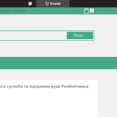
Кошик
оріжжя, Україна
Пошук...
ого суглоба та підтримки руки Реабілітимед