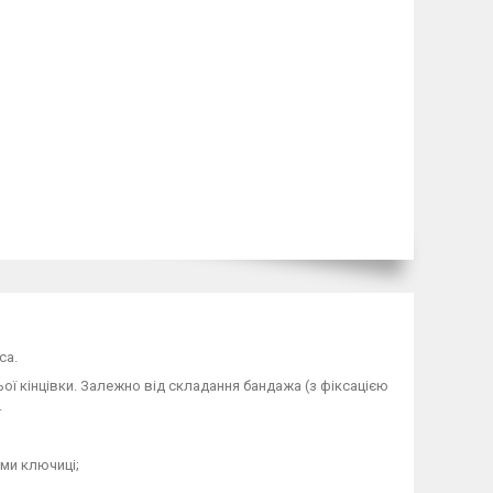
са.
ої кінцівки. Залежно від складання бандажа (з фіксацією
.
оми ключиці;