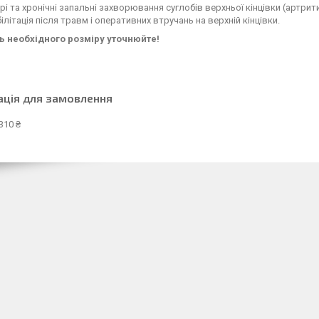
рі та хронічні запальні захворювання суглобів верхньої кінцівки (артрит
ілітація після травм і оперативних втручань на верхній кінцівки.
ь необхідного розміру уточнюйте!
ація для замовлення
310 ₴