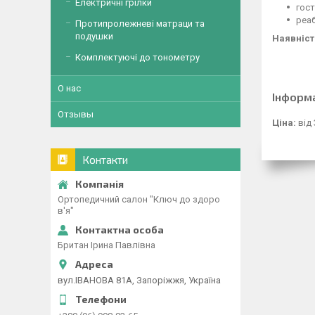
Електричні грілки
гост
реаб
Протипролежневі матраци та
подушки
Наявніст
Комплектуючі до тонометру
О нас
Інформ
Отзывы
Ціна:
від 
Контакти
Ортопедичний салон "Ключ до здоро
в'я"
Британ Ірина Павлівна
вул.ІВАНОВА 81А, Запоріжжя, Україна