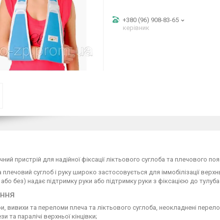
+380 (96) 908-83-65
керівник
ний пристрій для надійної фіксації ліктьового суглоба та плечового поя
 плечовий суглоб і руку широко застосовується для іммобілізації верхнь
 або без) надає підтримку руки або підтримку руки з фіксацією до тулуба
ння
и, вивихи та переломи плеча та ліктьового суглоба, неокладнені перел
зи та паралічі верхньої кінцівки;