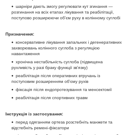
шарніри дають змогу регулювати кут згинання —
розгинання на всіх етапах лікування та реабілітації,
поступово розширюючи об'єм руху в колінному суглобі
Призначення:
консервативне лікування запальних і дегенеративних
захворювань колінного суглоба з регуляцією
навантаження
хронічна нестабільність суглоба (підвищена
рухливість у разі браку функції зв'язку)
реабілітація після оперативних втручань із
поступовим розширенням об'єму рухів
фіксація після ендопротезування та менсектомії
реабілітація після спортивних травм
Інструкція із застосування:
перед одяганням ортеза розстебніть манжети та
відстебніть ремені-фіксатори