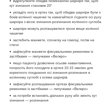
відрегулюйте обидва біомеханічні шарніри так, щоб
кут згинання становив 20°
укладіть ногу в ортез так, щоб обидва шарніри були з
боків колінної чашечки та намагайтеся з'єднати осі руху
шарніра з віссю згинання-розгинання колінного суглоба
шарніри можуть розташуватися трохи вище колінної
чашечки
застебніть манжети, спочатку на гомілці, потім на
стегні
зафіксуйте манжети фіксувальними ременями із
застібками — липучками «Велкро»
якщо пацієнту дозволене осьове навантаження,
попросіть його походити в ортезі 10-15 хвилин для
коректного поєднання осі згинання-розгинання в
колінному суглобі з осями шарнірів
зафіксуйте розташування ортеза фіксувальними
ременями із застібками — липучками «Велкро»
за потреби встановіть діапазон руху або змініть кут
згинання — розгинання