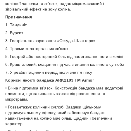
колінної чашечки та зв'язок, надає мікромасажний і
зігрівальний ефект на зону коліна.
Призначення
1. Тендиніт
2. Бурсит
3. Гострість захворювання «Осгуда-Шлаттера»
4. Травми колатеральних зв'язок
5. Гострий або нестерпний біль під час згинання ноги в коліні
6. Кришталевий, клацання під час згинання колінного суглоба
7. У реабілітаційний період після зняття гіпсу
Корисні якості бандажа ARK2103 ТМ Armor
• Бічна підтримка зв'язок. Конструкція бандажа має додаткові
елементи, що захищають зв'язки від розтягнення та
мікротравм.
• Розвантажує колінний суглоб. Завдяки щільному
підтримувальному ефекту, який забезпечує бандаж,
навантаження на коліно має більш щадний і безпечний
характер.