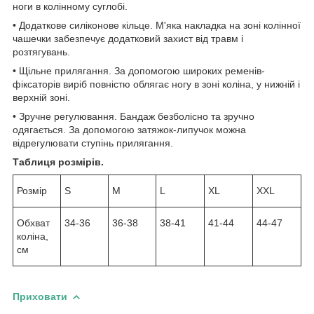
ноги в колінному суглобі.
• Додаткове силіконове кільце. М'яка накладка на зоні колінної
чашечки забезпечує додатковий захист від травм і
розтягувань.
• Щільне прилягання. За допомогою широких ременів-
фіксаторів виріб повністю облягає ногу в зоні коліна, у нижній і
верхній зоні.
• Зручне регулювання. Бандаж безболісно та зручно
одягається. За допомогою затяжок-липучок можна
відрегулювати ступінь прилягання.
Таблиця розмірів.
Розмір
S
M
L
XL
XXL
Обхват
34-36
36-38
38-41
41-44
44-47
коліна,
см
Приховати