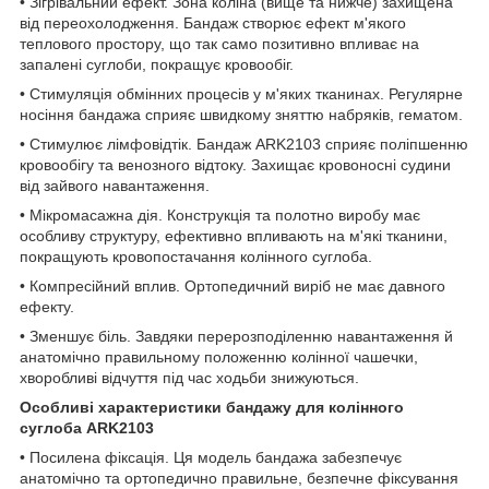
• Зігрівальний ефект. Зона коліна (вище та нижче) захищена
від переохолодження. Бандаж створює ефект м'якого
теплового простору, що так само позитивно впливає на
запалені суглоби, покращує кровообіг.
• Стимуляція обмінних процесів у м'яких тканинах. Регулярне
носіння бандажа сприяє швидкому зняттю набряків, гематом.
• Стимулює лімфовідтік. Бандаж ARK2103 сприяє поліпшенню
кровообігу та венозного відтоку. Захищає кровоносні судини
від зайвого навантаження.
• Мікромасажна дія. Конструкція та полотно виробу має
особливу структуру, ефективно впливають на м'які тканини,
покращують кровопостачання колінного суглоба.
• Компресійний вплив. Ортопедичний виріб не має давного
ефекту.
• Зменшує біль. Завдяки перерозподіленню навантаження й
анатомічно правильному положенню колінної чашечки,
хворобливі відчуття під час ходьби знижуються.
Особливі характеристики бандажу для колінного
суглоба ARK2103
• Посилена фіксація. Ця модель бандажа забезпечує
анатомічно та ортопедично правильне, безпечне фіксування