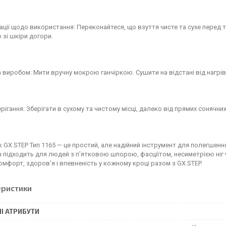
ції щодо використання: Переконайтеся, що взуття чисте та сухе перед т
зі шкіри догори.
 виробом: Мити вручну мокрою ганчіркою. Сушити на відстані від нагрів
рігання: Зберігати в сухому та чистому місці, далеко від прямих сонячни
к GX STEP Тип 1165 — це простий, але надійний інструмент для полегшення
н підходить для людей з п’ятковою шпорою, фасціїтом, несиметрією ніг 
омфорт, здоров’я і впевненість у кожному кроці разом з GX STEP.
еристики
І АТРИБУТИ