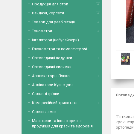
Продукція для стоп
Бандажі, корсети
Товари для реабілітації
Тонометри
Інгалятори (небулайзери)
Глюкометри та комплектуючі
Ортопедичні подушки
Ортопедичні килимки
Аппликаторы Ляпко
Аплікатори Кузнєцова
Сольові грілки
Ортопеди
Компресійний трикотаж
Соляні лампи
П’яткова 
Масажери та інша корисна
крок непр
продукція для краси та здоров'я
ортопедич