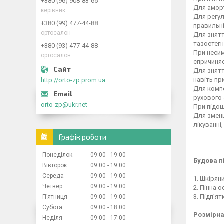
+380 (96) 908-83-65
Для аморт
керівник
Для регул
+380 (99) 477-44-88
правильні
ортосалон
Для знятт
тазостегн
+380 (93) 477-44-88
При несим
ортосалон
спричиняє
Для знятт
навіть пр
http://orto-zp.prom.ua
Для компе
рухового 
orto-zp@ukr.net
При підош
Для зменш
лікуванні,
Графік роботи
Понеділок
09:00
19:00
Будова п
Вівторок
09:00
19:00
Середа
09:00
19:00
1. Шкірян
Четвер
09:00
19:00
2. Пінна о
3. Підп’я
Пʼятниця
09:00
19:00
Субота
09:00
18:00
Розмірна
Неділя
09:00
17:00