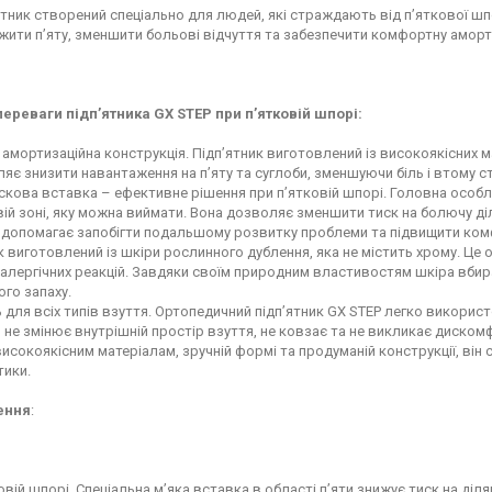
ятник створений спеціально для людей, які страждають від п’яткової шп
ити п’яту, зменшити больові відчуття та забезпечити комфортну аморти
переваги підп’ятника GX STEP при п’ятковій шпорі:
 амортизаційна конструкція. Підп’ятник виготовлений із високоякісних м
яє знизити навантаження на п’яту та суглоби, зменшуючи біль і втому с
скова вставка – ефективне рішення при п’ятковій шпорі. Головна особли
вій зоні, яку можна виймати. Вона дозволяє зменшити тиск на болючу ді
 допомагає запобігти подальшому розвитку проблеми та підвищити ком
к виготовлений із шкіри рослинного дублення, яка не містить хрому. Це 
алергічних реакцій. Завдяки своїм природним властивостям шкіра вбир
го запаху.
 для всіх типів взуття. Ортопедичний підп’ятник GX STEP легко викори
ін не змінює внутрішній простір взуття, не ковзає та не викликає дискомф
исокоякісним матеріалам, зручній формі та продуманій конструкції, він с
тики.
ення
:
овій шпорі. Спеціальна м’яка вставка в області п’яти знижує тиск на ді