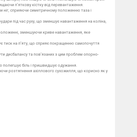
хищаючи п’яткову кістку від перевантаження.
и ніг, сприяючи симетричному положенню таза і
оудари під час руху, що зменшує навантаження на коліна,
 положенні, зменшуючи криве навантаження, яке
є тиск на п’яту, що сприяє покращенню самопочуття
кнути дисбалансу та пов’язаних з цим проблем опорно-
що полегшує біль і пришвидшує одужання.
уючи розтягнення ахіллового сухожилля, що корисно як у