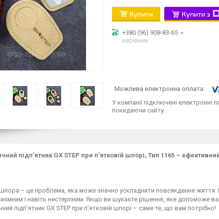
Купити
Купити з
+380 (96) 908-83-65
керівник
У компанії підключені електронні п
покидаючи сайту.
чний підп’ятник GX STEP при п’ятковій шпорі, Тип 1165 – ефективни
шпора – це проблема, яка може значно ускладнити повсякденне життя. В
иємним і навіть нестерпним. Якщо ви шукаєте рішення, яке допоможе ва
ний підп’ятник GX STEP при п’ятковій шпорі – саме те, що вам потрібно!