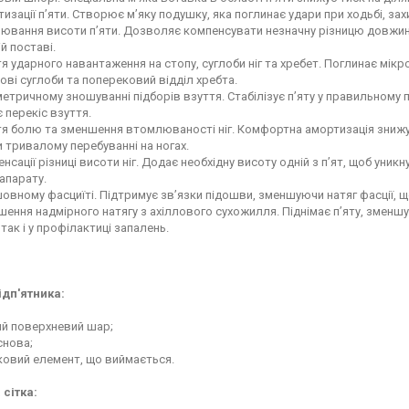
изації п’яти. Створює м’яку подушку, яка поглинає удари при ходьбі, за
ювання висоти п’яти. Дозволяє компенсувати незначну різницю довжин
й поставі.
я ударного навантаження на стопу, суглоби ніг та хребет. Поглинає мікр
ові суглоби та поперековий відділ хребта.
етричному зношуванні підборів взуття. Стабілізує п’яту у правильному
 перекіс взуття.
я болю та зменшення втомлюваності ніг. Комфортна амортизація знижу
и тривалому перебуванні на ногах.
нсації різниці висоти ніг. Додає необхідну висоту одній з п’ят, щоб уни
апарату.
овному фасциїті. Підтримує зв’язки підошви, зменшуючи натяг фасції, 
ення надмірного натягу з ахіллового сухожилля. Піднімає п’яту, зменш
 так і у профілактиці запалень.
ідп'ятника:
ий поверхневий шар;
снова;
тковий елемент, що виймається.
 сітка: