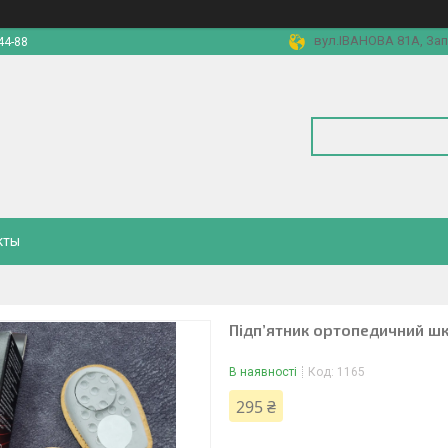
вул.ІВАНОВА 81А, Зап
44-88
кты
Підп’ятник ортопедичний шкі
В наявності
Код:
1165
295 ₴