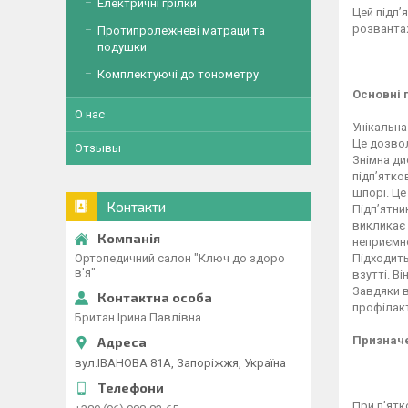
Електричні грілки
Цей підп’
розвантаж
Протипролежневі матраци та
подушки
Комплектуючі до тонометру
Основні 
О нас
Унікальна
Це дозвол
Отзывы
Знімна ди
підп’ятко
шпорі. Це
Контакти
Підп’ятни
викликає 
неприємно
Ортопедичний салон "Ключ до здоро
Підходить
в'я"
взутті. В
Завдяки в
профілак
Британ Ірина Павлівна
Признач
вул.ІВАНОВА 81А, Запоріжжя, Україна
При п’ятк