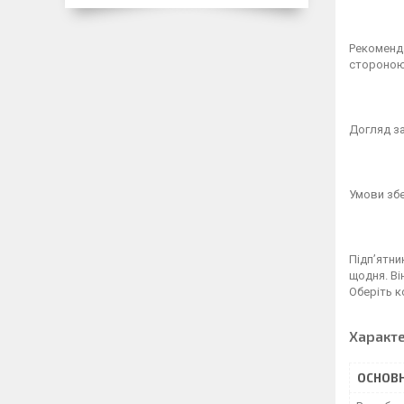
Рекоменда
стороною 
Догляд за
Умови збе
Підп’ятни
щодня. Ві
Оберіть к
Характ
ОСНОВН