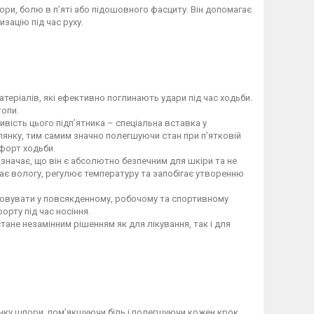
ори, болю в п’яті або підошовного фасциту. Він допомагає
зацію під час руху.
атеріалів, які ефективно поглинають удари під час ходьби.
топи.
вість цього підп’ятника – спеціальна вставка у
лянку, тим самим значно полегшуючи стан при п’ятковій
форт ходьби.
означає, що він є абсолютно безпечним для шкіри та не
ає вологу, регулює температуру та запобігає утворенню
стовувати у повсякденному, робочому та спортивному
орту під час носіння.
тане незамінним рішенням як для лікування, так і для
лянку шпори, пом’якшуючи біль і полегшуючи кожен крок.