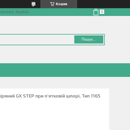
Кошик
оріжжя, Україна
Пошук...
ряний GX STEP при п’ятковій шпорі, Тип 1165